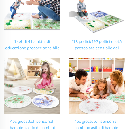
1 set di 4 bambini di
11,8 pollici/19,7 pollici di età
educazione precoce sensibile
prescolare sensibile gel
gel liquido pavimento
liquido sensibile per il
piastrelle sensoriale stanza
pavimento piastrelle di
autistici giocattoli per
sensori attrezzature giochi
bambini
per bambini autistici
4pc giocattoli sensoriali
1pc giocattoli sensoriali
bambino asilo di bambini
bambino asilo di bambini