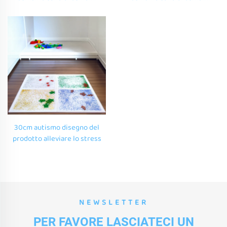
rotondo piastrelle fluide
rotondo piastrelle fluide
dinamiche pavimento
dinamiche pavimento
sensoriale liquido per bambini
sensoriale liquido per bambini
bambino tappeto gel per
bambino tappeto gel per
bambini
bambini
30cm autismo disegno del
prodotto alleviare lo stress
ansia didattica pavimento
liquido piastrelle sensoriale
tappeto gel pavimento
tappeto di lava per autistici
NEWSLETTER
PER FAVORE LASCIATECI UN