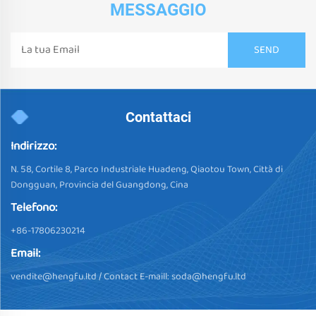
MESSAGGIO
Contattaci
Indirizzo:
N. 58, Cortile 8, Parco Industriale Huadeng, Qiaotou Town, Città di
Dongguan, Provincia del Guangdong, Cina
Telefono:
+86-17806230214
Email:
vendite@hengfu.ltd
/ Contact E-maill:
soda@hengfu.ltd