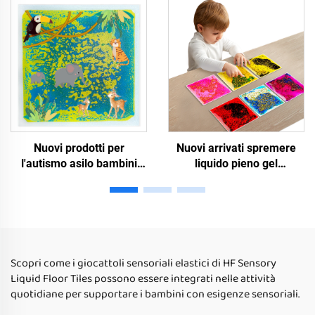
può essere spliced tappeti
tattili per bambini autistici
sensoriali
Nuovi prodotti per
Nuovi arrivati spremere
l'autismo asilo bambini
liquido pieno gel
sala bambini giocare
sensoriale giocattolo
mondo del mare carta
stanza sensoriale dei
stampata sensoriale
bambini TPU giocattoli
tappeto gel liquido
sensoriali tattili per
giocattoli sensoriali
bambini autistici
Scopri come i giocattoli sensoriali elastici di HF Sensory
Liquid Floor Tiles possono essere integrati nelle attività
quotidiane per supportare i bambini con esigenze sensoriali.