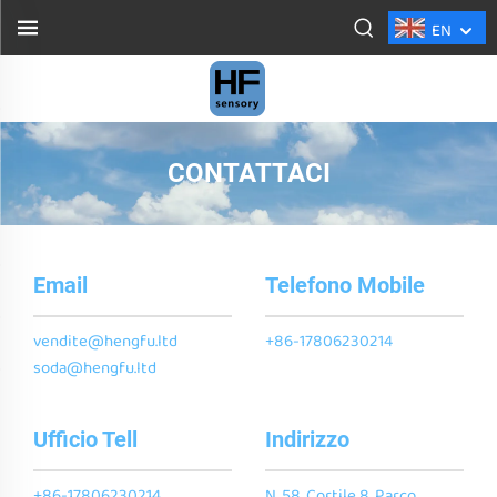
EN
CONTATTACI
Email
Telefono Mobile
vendite@hengfu.ltd
+86-17806230214
soda@hengfu.ltd
Ufficio Tell
Indirizzo
+86-17806230214
N. 58, Cortile 8, Parco