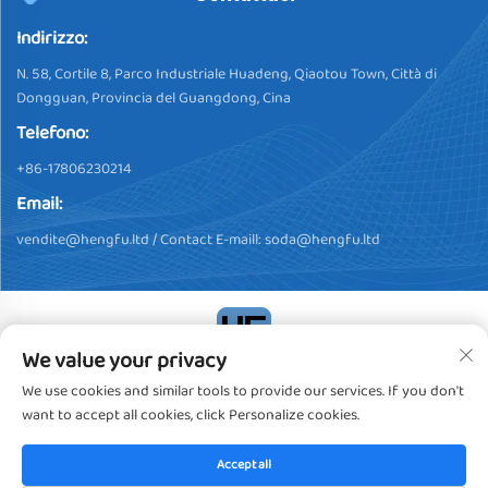
Indirizzo:
N. 58, Cortile 8, Parco Industriale Huadeng, Qiaotou Town, Città di
Dongguan, Provincia del Guangdong, Cina
Telefono:
+86-17806230214
Email:
vendite@hengfu.ltd
/ Contact E-maill:
soda@hengfu.ltd
We value your privacy
Copyright © 2024, Dongguan Hengfu Plastic Products Co., Ltd.
We use cookies and similar tools to provide our services. If you don't
Tutti i diritti riservati
Informativa sulla privacy
want to accept all cookies, click Personalize cookies.
Accept all