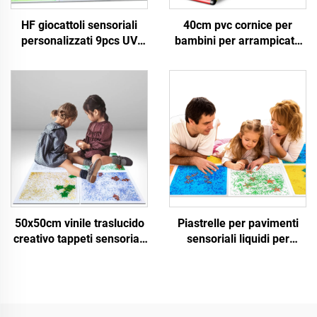
HF giocattoli sensoriali
40cm pvc cornice per
personalizzati 9pcs UV
bambini per arrampicata
liquidi sensoriali piastrelle
accessori giocattoli di
di pavimento sensoriali
estrusione sicuri affidabili
tappeti sensoriali gel
piastrelle sensoriali liquide
liquido pad per bambini
per pavimenti per 0-14
autismo inquietanti
anni
50x50cm vinile traslucido
Piastrelle per pavimenti
creativo tappeti sensoriali
sensoriali liquidi per
colore liquido fluente
acquari quadrati adatte al
sensoriale pavimenti
trattamento di bambini con
piastrelle giocattoli per
autismo, giocattoli da
bambini
puzzle per bambini,
giocattoli da spremitura