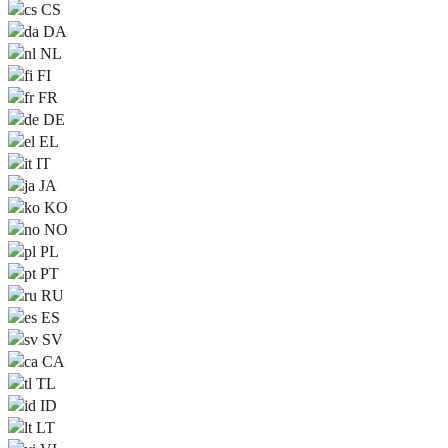
CS
DA
NL
FI
FR
DE
EL
IT
JA
KO
NO
PL
PT
RU
ES
SV
CA
TL
ID
LT