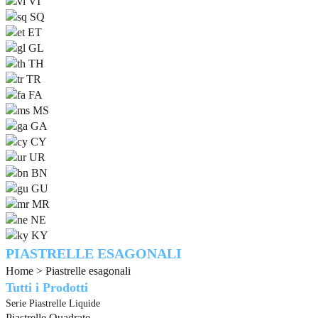
VI
SQ
ET
GL
TH
TR
FA
MS
GA
CY
UR
BN
GU
MR
NE
KY
PIASTRELLE ESAGONALI
Home >
Piastrelle esagonali
Tutti i Prodotti
Serie Piastrelle Liquide
Piastrelle Quadrate