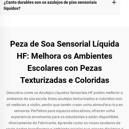
¿Canto durables son os azulejos de piso sensoriais
líquidos?
Peza de Soa Sensorial Líquida
HF: Melhora os Ambientes
Escolares con Pezas
Texturizadas e Coloridas
Descubra como os Azulejos Líquidos Sensoriais HF poden mellorar o
ambiente da súa escola. Estes azulejos texturizados e coloridos non
só melloran a visión, senón que tamén crean unha atmosfera rica en
sensores. Perfeitos para espazos educativos, ofrecen unha
experiencia envolvente para os estudantes e están dispoñibles
directamente do fabricante. Aprende como os nosos azulexos de