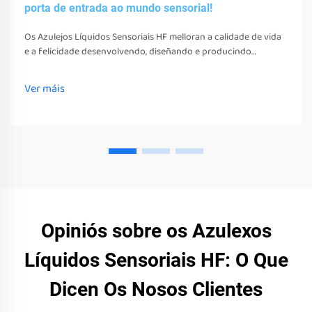
porta de entrada ao mundo sensorial!
Os Azulejos Líquidos Sensoriais HF melloran a calidade de vida
e a felicidade desenvolvendo, diseñando e producindo
diversos xoguetes, ferramentas e equipos sensoriais. Estes
xoguetes, ferramentas e equipos non só estimulan os seus
Ver máis
sentidos
Opiniós sobre os Azulexos
Líquidos Sensoriais HF: O Que
Dicen Os Nosos Clientes