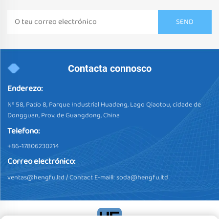
Contacta connosco
Enderezo:
Nº 58, Patío 8, Parque Industrial Huadeng, Lago Qiaotou, cidade de
Dongguan, Prov. de Guangdong, China
Telefono:
+86-17806230214
Correo electrónico:
ventas@hengfu.ltd
/ Contact E-maill:
soda@hengfu.ltd