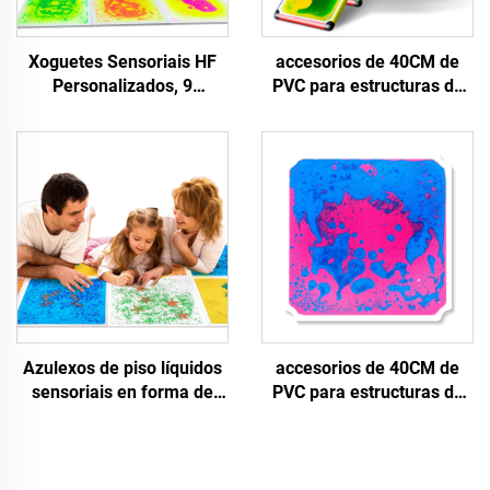
Xoguetes Sensoriais HF
accesorios de 40CM de
Personalizados, 9
PVC para estructuras de
unidades de Láminas de
escalada infantil, seguros
Solado Sensorial UV,
y fiables, juguetes de
Alfombras Sensoriais,
extrusión, láminas
Coixentes de Gel Líquido
sensoriales líquidas para
para Niños con Autismo
suelos para niños de 0-14
años
Azulexos de piso líquidos
accesorios de 40CM de
sensoriais en forma de
PVC para estructuras de
acuario, adecuados para o
escalada infantil, seguros
tratamento de niños con
y fiables, juguetes de
autismo, xoguetes de
extrusión, láminas
puzzle para niños,
sensoriales líquidas para