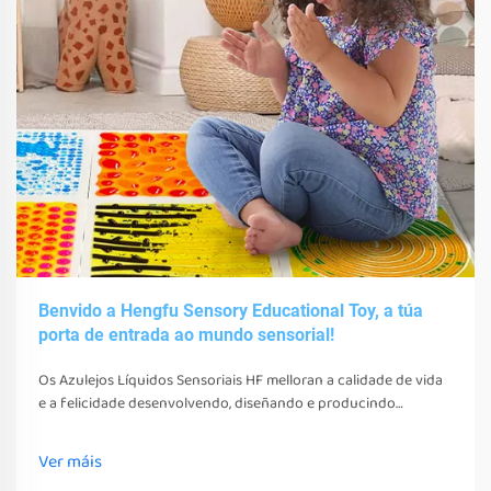
Benvido a Hengfu Sensory Educational Toy, a túa
porta de entrada ao mundo sensorial!
Os Azulejos Líquidos Sensoriais HF melloran a calidade de vida
e a felicidade desenvolvendo, diseñando e producindo
diversos xoguetes, ferramentas e equipos sensoriais. Estes
xoguetes, ferramentas e equipos non só estimulan os seus
Ver máis
sentidos