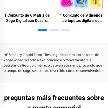
1 Conxunto de 6 Matriz de
1 Conxunto de 9 diseños
Xogo Digital con Deseño
de tapetes digitais de
de Piso Líquido para Xogo
líquido para o chao para
de Rellano Educativo para
xogar en interiores
Niños Autistas para Uso
educativo para nenes e
en Casa
nenos autistas para uso en
casa
HF Sensory Liquid Floor Tiles engaden emoción ás salas de
xogar, incentivando a exploración e o movemento. Os
patróns de líquido dinámico cativan aos nenos, facendo que
o tempo de xogo sexa tanto divertido como desenvolvedor.
preguntas máis frecuentes sobre
a manta sensorial