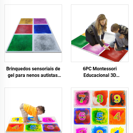
Brinquedos sensoriais de
6PC Montessori
gel para nenos autistas,
Educacional 3D
tapete de lava líquida para
Equipamento sensorial
descomprimir
para autismo, xoguete de
PVC colorido, peza de lava
líquida para xogar ao aire
libre para nenos