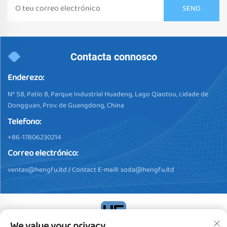
Contacta connosco
Enderezo:
Nº 58, Patío 8, Parque Industrial Huadeng, Lago Qiaotou, cidade de
Dongguan, Prov. de Guangdong, China
Telefono:
+86-17806230214
Correo electrónico:
ventas@hengfu.ltd
/ Contact E-maill:
soda@hengfu.ltd
We value your privacy