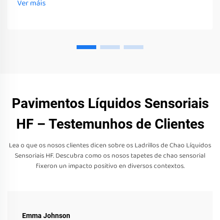
Ver máis
sentidos
Pavimentos Líquidos Sensoriais
HF – Testemunhos de Clientes
Lea o que os nosos clientes dicen sobre os Ladrillos de Chao Líquidos
Sensoriais HF. Descubra como os nosos tapetes de chao sensorial
fixeron un impacto positivo en diversos contextos.
Emma Johnson