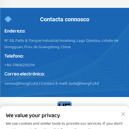
Contacta connosco
Enderezo:
Nº 58, Patío 8, Parque Industrial Huadeng, Lago Qiaotou, cidade de
Dongguan, Prov. de Guangdong, China
Telefono:
+86-17806230214
Correo electrónico:
ventas@hengfu.ltd
/ Contact E-maill:
soda@hengfu.ltd
We value your privacy
Dereitos de autor © 2024, Dongguan Hengfu Plastic Products Co.,
We use cookies and similar tools to provide our services. If you don't
Ltd. Todos os dereitos reservados
Política de privacidade