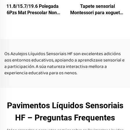
11.8/15.7/19.6 Polegada
Tapete sensorial
6Pzs Mat Prescolar Non-
Montessori para xoguetes
Slip Sensorial para
educativos infantis, tiles
Pequenos, Conxunto de
de soalo líquido sensorial
Ladrillos de Chao con
reflector UV para xoguetes
Líquido
antirrestos
Os Azulejos Líquidos Sensoriais HF son excelentes adicións
aos entornos educativos, apoiando a aprendizaxe sensorial e
a participación. A súa natureza interactiva mellora a
experiencia educativa para os nenos.
Pavimentos Líquidos Sensoriais
HF – Preguntas Frequentes