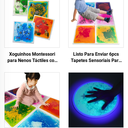
Xoguinhos Montessori
Listo Para Enviar 6pcs
para Nenos Táctiles con
Tapetes Sensoriais Para
Estampados de Animais
Xoguinhos Educativos
Tapetes Sensoriais
Montessori Para Nenos
Líquidos Para Aliviar
Alivio da Ansiedade
Ansiedade Adequados
Teselas Sensoriais
para Autismo
Líquidas