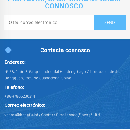
CONNOSCO.
Contacta connosco
Enderezo:
Nº 58, Patío 8, Parque Industrial Huadeng, Lago Qiaotou, cidade de
Dongguan, Prov. de Guangdong, China
Telefono:
+86-17806230214
Correo electrónico:
ventas@hengfu.ltd
/ Contact E-maill:
soda@hengfu.ltd