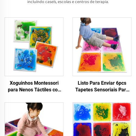
incluíndo caseís, escolas e centros de terapia.
Xoguinhos Montessori
Listo Para Enviar 6pcs
para Nenos Táctiles con
Tapetes Sensoriais Para
Estampados de Animais
Xoguinhos Educativos
Tapetes Sensoriais
Montessori Para Nenos
Líquidos Para Aliviar
Alivio da Ansiedade
Ansiedade Adequados
Teselas Sensoriais
para Autismo
Líquidas