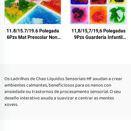
11.8/15.7/19.6 Polegada
11,8/15,7/19,6 Polegadas
6Pzs Mat Prescolar Non-
9Pzs Guardería Infantil
Slip Sensorial para
Mat de Piso Sensorial
Pequenos, Conxunto de
Niños Antideslizante
Ladrillos de Chao con
Alfombras Sensoriales
Líquido
Líquidas Conjunto de
Ladrillos de Piso
Os Ladrilhos de Chao Líquidos Sensoriais HF axudan a crear
ambientes calmantes, beneficiosos para os nenos con
ansiedade ou trastornos de procesamento sensorial. O seu
deseño interativo axuda a suavizar e centrar as mentes
xoveis.