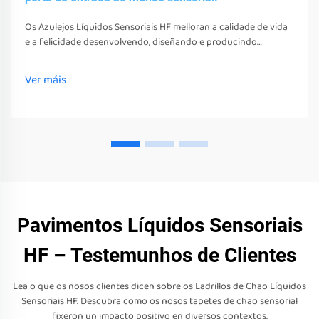
Os Azulejos Líquidos Sensoriais HF melloran a calidade de vida
e a felicidade desenvolvendo, diseñando e producindo
diversos xoguetes, ferramentas e equipos sensoriais. Estes
xoguetes, ferramentas e equipos non só estimulan os seus
Ver máis
sentidos
Pavimentos Líquidos Sensoriais
HF – Testemunhos de Clientes
Lea o que os nosos clientes dicen sobre os Ladrillos de Chao Líquidos
Sensoriais HF. Descubra como os nosos tapetes de chao sensorial
fixeron un impacto positivo en diversos contextos.