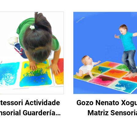
essori Actividade
Gozo Nenato Xog
nsorial Guardería
Matriz Sensori
zle Suelo Nenatos
Educacionais 3D
uetes Sen Tóxicos
Líquido Suelo Sens