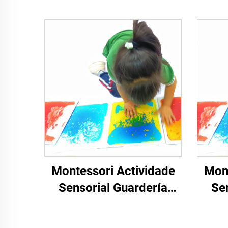
Montessori Actividade
Mont
Sensorial Guardería
Se
Puzzle Suelo Nenatos
Puz
Xoguetes Sen Tóxicos
Xog