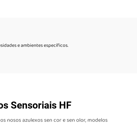
s
sensoriales para niños
con autismo baldosas de
suelo líquido
sidades e ambientes específicos.
os Sensoriais HF
os nosos azulexos sen cor e sen olor, modelos