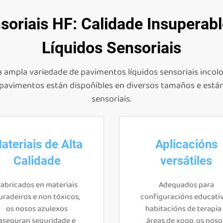
oriais HF: Calidade Insuperab
Líquidos Sensoriais
 ampla variedade de pavimentos líquidos sensoriais incolor
s pavimentos están dispoñibles en diversos tamaños e está
sensoriais.
ateriais de Alta
Aplicacións
Calidade
versátiles
abricados en materiais
Adequados para
uradeiros e non tóxicos,
configuracións educativ
os nosos azulexos
habitacións de terapia
aseguran seguridade e
áreas de xogo, os noso