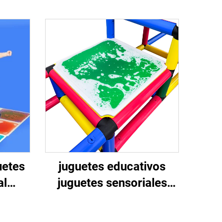
uetes
juguetes educativos
al
juguetes sensoriales
 PVC
baldosas líquidas
orial
sensoriales juguetes