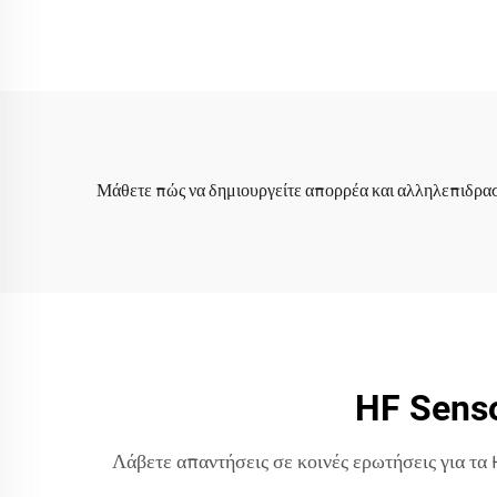
νηπιαγωγείο παζλ
πα
πάτωμα παιδιά μη
τοξικά παίζουν
αι
στρώματα
αισθητηριακά υγρά
Μάθετε πώς να δημιουργείτε απορρέα και αλληλεπιδρα
πλακάκια
HF Senso
Λάβετε απαντήσεις σε κοινές ερωτήσεις για τα 