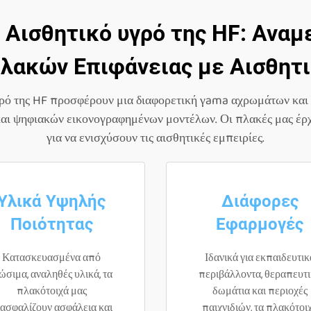
 Αισθητικό υγρό της HF: Αναμ
Πλακών Επιφάνειας με Αισθητι
γρό της HF προσφέρουν μια διαφορετική γama αχρωμάτων και
ι ψηφιακών εικονογραφημένων μοντέλων. Οι πλακές μας έρχον
για να ενισχύσουν τις αισθητικές εμπειρίες.
Υλικά Υψηλής
Διάφορες
Ποιότητας
Εφαρμογές
Κατασκευασμένα από
Ιδανικά για εκπαιδευτικ
ώσιμα, αναληθές υλικά, τα
περιβάλλοντα, θεραπευτ
πλακότοιχά μας
δωμάτια και περιοχές
ξασφαλίζουν ασφάλεια και
παιχνιδιών, τα πλακότοι