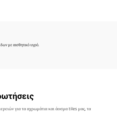
αζλ
παιχνίδια 3D υγρό
 μη
πάτωμα pvc
ν
αισθητήριες υγρές
πλακίδια
γρά
ων με αισθητικό υγρό.
Ερωτήσεις
ρειών για τα αχρωμάτια και άοσμα tiles μας, τα