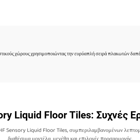
ιχνίδια 3D υγρό
νηπιαγωγείο π
πάτωμα pvc
πάτωμα παιδιά
σθητήριες υγρές
τοξικά παίζου
πλακίδια
στρώματα
αισθητηριακά υ
στικούς χώρους χρησιμοποιώντας την ευρύαπλή σειρά πλακωτών δαπέδ
πλακάκια
ry Liquid Floor Tiles: Συχνές 
HF Sensory Liquid Floor Tiles, συμπεριλαμβανομένων λεπτομε
διαθέσιμα μοντέλα, μεγέθη και επιλογές προσαρμογής.