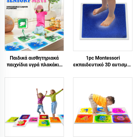
Παιδικά αισθητηριακά
1pc Montessori
παιχνίδια υγρά πλακάκια
εκπαιδευτικό 3D αυτισμός
για την ενίσχυση της
αισθητηριακό εξοπλισμό
όρασης των παιδιών
χρώμα pvc παιχνίδια
χρώμα εσωτερικά μπορεί
χορός υγρό πάτωμα
να συνδεθεί αισθητηριακά
πλακάκια λάβα εξωτερικό
στρώματα
χαλί παιχνιδιού για παιδιά