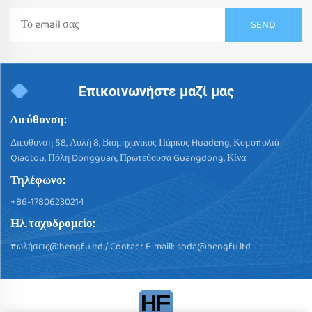
Επικοινωνήστε μαζί μας
Διεύθυνση:
Διεύθυνση 58, Αυλή 8, Βιομηχανικός Πάρκος Huadeng, Κομοπολιά
Qiaotou, Πόλη Dongguan, Πρωτεύουσα Guangdong, Κίνα
Τηλέφωνο:
+86-17806230214
Ηλ. ταχυδρομείο:
πωλήσεις@hengfu.ltd
/ Contact E-maill:
soda@hengfu.ltd