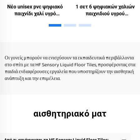
Νέο unisex pvc ψηφιακό
1 σετ 6 ψηφιακών χαλιών
παιχνίδι χαλί υγρό
παιχνιδιού υγρού
σχεδιασμό δαπέδου για
σχεδιασμού δαπέδου για
παιδιά νερού παιχνίδι
χόπ-κοτς παιδικά παιδικά
εκπαιδευτικό παιχνίδι για
παιχνίδια για αυτιστικό
αυτιστικό παιδί οικιακή
παιδί
χρήση
Οι γονείς μπορούν να ενισχύσουν τα εκπαιδευτικά περιβάλλοντα
στο σπίτι με τα HF Sensory Liquid Floor Tiles, προσφέροντας στα
παιδιά ενδιαφέρουσες εργαλεία που υποστηρίζουν την αισθητική
ανάπτυξη και την επιμέλεια.
αισθητηριακό ματ
Από τι φτιάχνονται τα HF Sensory Liquid Floor Tiles;