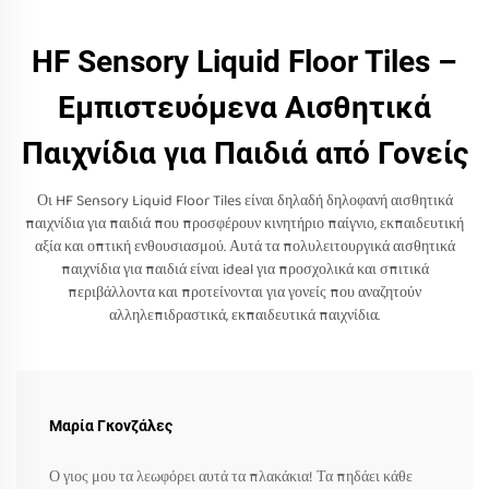
HF Sensory Liquid Floor Tiles –
Εμπιστευόμενα Αισθητικά
Παιχνίδια για Παιδιά από Γονείς
Οι HF Sensory Liquid Floor Tiles είναι δηλαδή δηλοφανή αισθητικά
παιχνίδια για παιδιά που προσφέρουν κινητήριο παίγνιο, εκπαιδευτική
αξία και οπτική ενθουσιασμού. Αυτά τα πολυλειτουργικά αισθητικά
παιχνίδια για παιδιά είναι ideal για προσχολικά και σπιτικά
περιβάλλοντα και προτείνονται για γονείς που αναζητούν
αλληλεπιδραστικά, εκπαιδευτικά παιχνίδια.
Μαρία Γκονζάλες
Ο γιος μου τα λεωφόρει αυτά τα πλακάκια! Τα πηδάει κάθε