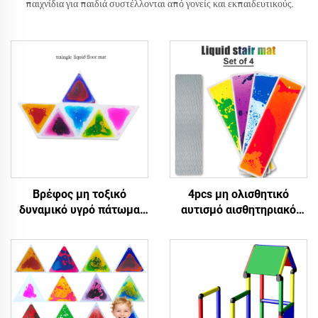
παιχνίδια για παιδιά συστέλλονται από γονείς και εκπαιδευτικούς.
Βρέφος μη τοξικό
4pcs μη ολισθητικό
δυναμικό υγρό πάτωμα
αυτισμό αισθητηριακό
χρώμα ζελέ καλλιτεχνικό
χαλάκι Montessori
πάτωμα νηπιαγωγείο
αισθητηριακό παιχνίδι
παιδική αίθουσα
εκπαιδευτικό υγρό
αισθητηριακό πλακάκι
σκαλοπάτι χαλάκι
υγρό βινύλιο παίζουν χαλί
αισθητηριακά παιχνίδια
για αυτιστικά παιδιά