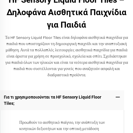
Δηλοφάνα Αισθητικά Παιχνίδια
για Παιδιά
Τα HF Sensory Liquid Floor Tiles είναι δηλοφάνα αισθητικά παιχνίδια για
παιδιά που υποστηρίζουν τη δημιουργική παιχνίδι και την αναπτυξιακή
μάθηση. Αυτά τα πολλαπλές λειτουργίες αισθητικά παιχνίδια για παιδιά
είναι άριστα για χρήση σε προσχολικό, σχολεία και σπίτι. Σχεδιάστηκαν
για παιδιά όλων των ηλικιών και είναι τα νεότερα αισθητικά παιχνίδια για
παιδιά που συστέλλονται για γονείς που αναζητούν ασφαλή και
διαδραστικά προϊόντα.
Για τι χρησιμοποιούνται τα HF Sensory Liquid Floor
Tiles;
Προωθούν το αισθητικό παίγνιο, την ανάπτυξη των
κινητικών δεξιοτήτων και την οπτική μετάδοση