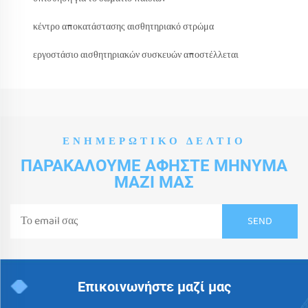
κέντρο αποκατάστασης αισθητηριακό στρώμα
εργοστάσιο αισθητηριακών συσκευών αποστέλλεται
ΕΝΗΜΕΡΩΤΙΚΌ ΔΕΛΤΊΟ
ΠΑΡΑΚΑΛΟΎΜΕ ΑΦΉΣΤΕ ΜΉΝΥΜΑ
ΜΑΖΊ ΜΑΣ
Επικοινωνήστε μαζί μας