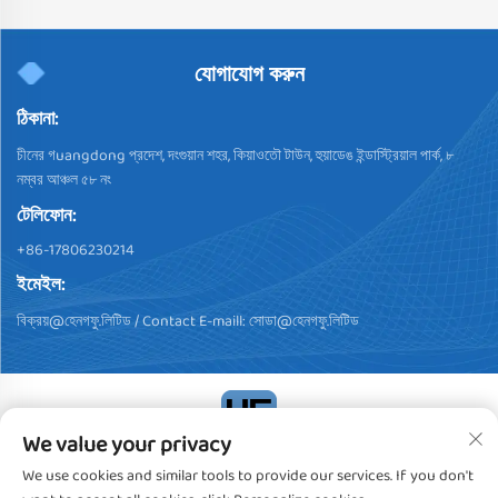
যোগাযোগ করুন
ঠিকানা:
চীনের গuangdong প্রদেশ, দংগুয়ান শহর, কিয়াওতৌ টাউন, হুয়াডেঙ ইন্ডাস্ট্রিয়াল পার্ক, ৮
নম্বর আঞ্চল ৫৮ নং
টেলিফোন:
+86-17806230214
ইমেইল:
বিক্রয়@হেনগফু.লিটিড
/ Contact E-maill:
সোডা@হেনগফু.লিটিড
We value your privacy
কপিরাইট © 2024, ডংগুয়ান হেন্গফু প্লাস্টিক প্রোডাক্টস কো., লিমিটেড। সব অধিকার
We use cookies and similar tools to provide our services. If you don't
সংরক্ষিত
গোপনীয়তা নীতি