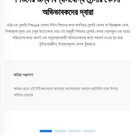
অভিভাবকদের দ্বারা
এইচএফ সেন্সরি লিকwid ফ্লোর টাইল শিশুদের জন্য জনপ্রিয় সেন্সরি খেলনা যা ক্রিয়াত্মক খেলা,
শিক্ষামূলক মূল্য এবং চক্ষুর উত্তেজনা দেয়। এই বহুমুখী শিশুদের সেন্সরি খেলনা প্রেস্কুল এবং ঘরের
পরিবেশের জন্য আদর্শ এবং অনুসন্ধানকারী অভিভাবকদের জন্য পরামর্শ দেওয়া হয় যারা
ইন্টারঅ্যাক্টিভ, উন্নয়নমূলক খেলনা খুঁজছেন।
মারিয়া গঞ্জালাস
আমার ছেলে এই টাইলগুলোকে অত্যন্ত ভালোবাসে! সকালে প্রতিদিন তারা উপরে
লাফিয়ে বেড়ায়।