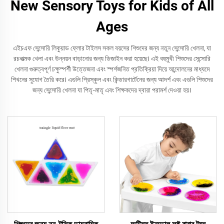
New Sensory Toys for Kids of All
Ages
এইচএফ সেন্সোরি লিকুয়াড ফ্লোর টাইলস সকল বয়সের শিশুদের জন্য নতুন সেন্সোরি খেলনা, যা
রচনাত্মক খেলা এবং উন্নয়ন বাড়ানোর জন্য ডিজাইন করা হয়েছে। এই বহুমুখী শিশুদের সেন্সোরি
খেলনা গুরুত্বপূর্ণ চক্ষুস্পর্শী উত্তেজনা এবং স্পর্শজনিত প্রতিক্রিয়া দিয়ে আন্দোলনের মাধ্যমে
শিখনের সুযোগ তৈরি করে। এগুলি প্রিস্কুল এবং কিন্ডারগার্টেনের জন্য আদর্শ এবং এগুলি শিশুদের
জন্য সেন্সোরি খেলনা যা পিতৃ-মাতৃ এবং শিক্ষকদের দ্বারা পরামর্শ দেওয়া হয়।