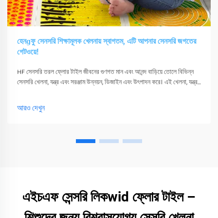
হেনɡফু সেনসরি শিক্ষামূলক খেলনায় স্বাগতম, এটি আপনার সেনসরি জগতের
গেটওয়ে!
HF সেনসরি তরল ফ্লোর টাইল জীবনের গুণগত মান এবং আনন্দ বাড়িয়ে তোলে বিভিন্ন
সেনসরি খেলনা, যন্ত্র এবং সরঞ্জাম উন্নয়ন, ডিজাইন এবং উৎপাদন করে। এই খেলনা, যন্ত্র
এবং সরঞ্জাম শুধুমাত্র তাদের সংবেদনশীলতা উত্তেজিত করতে পারে
আরও দেখুন
এইচএফ সেন্সরি লিকwid ফ্লোর টাইল –
শিশুদের জন্য বিশ্বাসযোগ্য সেন্সরি খেলনা