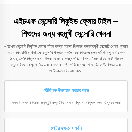
এইচএফ সেন্সোরি লিকুইড ফ্লোর টাইল –
শিশুদের জন্য বহুমুখী সেন্সোরি খেলনা
এইচএফ সেন্সোরি লিকুইড ফ্লোর টাইল সমস্ত বয়সের শিশুদের জন্য বহুমুখী সেন্সোরি খেলনা প্রদান
করে, যা ক্রিয়াশীল খেলা এবং সেন্সোরি উন্নয়ন সমর্থন করে। শিশুদের জন্য সর্বশেষ সেন্সোরি খেলনা
হিসেবে, এগুলি পিতৃত্ব এবং শিক্ষকদের দ্বারা প্রচুর পরিমাণে পরামর্শ দেওয়া হয়। এই শিশুদের
সেন্সোরি খেলনা গৃহপালিত এবং বাচ্চাদের বাড়ির পরিবেশে আদর্শ, যা ক্রিয়াশীল শিখন এবং
আবিষ্কারের উন্নয়ন করে।
বৌদ্ধিক উন্নয়ন প্রচার করে
সেনসরি খেলনা শিশুদের জন্য ইন্টারঅ্যাক্টিভ খেলার মাধ্যমে বৌদ্ধিক দক্ষতা উন্নয়ন করে।
মোটর দক্ষতা সমর্থন