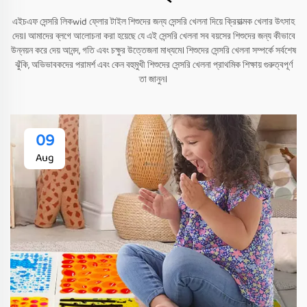
এইচএফ সেন্সরি লিকwid ফ্লোর টাইল শিশুদের জন্য সেন্সরি খেলনা দিয়ে ক্রিয়াত্মক খেলার উৎসাহ
দেয়। আমাদের ব্লগে আলোচনা করা হয়েছে যে এই সেন্সরি খেলনা সব বয়সের শিশুদের জন্য কীভাবে
উন্নয়ন করে দেয় আনন্দ, গতি এবং চক্ষুর উত্তেজনা মাধ্যমে। শিশুদের সেন্সরি খেলনা সম্পর্কে সর্বশেষ
ঝুঁকি, অভিভাবকদের পরামর্শ এবং কেন বহুমুখী শিশুদের সেন্সরি খেলনা প্রাথমিক শিক্ষায় গুরুত্বপূর্ণ
তা জানুন।
09
Aug