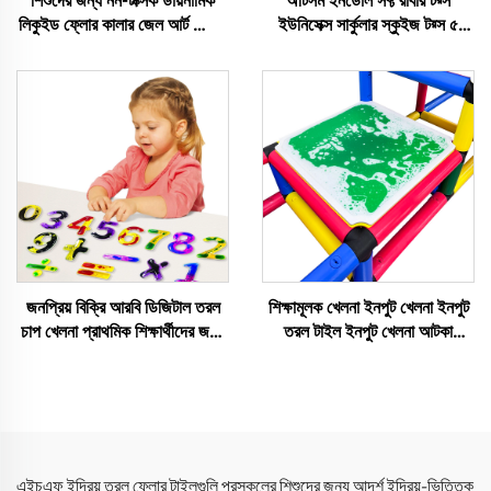
শিশুদের জন্য নন-টক্সিক ডায়নামিক
অটিসম ইনডোল সফ্ট রাবার টয়্স
লিকুইড ফ্লোর কালার জেল আর্ট ফ্লোর
ইউনিসেক্স সার্কুলার স্কুইজ টয়্স ৫
কিন্ডারগার্টেন গেম রুম সেন্সোরি টাইল
থেকে ৭ বছর বয়সী অটিস্টিক শিশুদের
লিকুইড ভিনাইল প্লে ম্যাট
জন্য
জনপ্রিয় বিক্রি আরবি ডিজিটাল তরল
শিক্ষামূলক খেলনা ইনপুট খেলনা ইনপুট
চাপ খেলনা প্রাথমিক শিক্ষার্থীদের জন্য
তরল টাইল ইনপুট খেলনা আটকা
অটিজম শিশুদের জন্য ২ থেকে ৫ বছর
শিশুদের জন্য তরল ফ্লোর টাইল
বয়সী
এইচএফ ইন্দ্রিয় তরল ফ্লোর টাইলগুলি প্রস্কুলের শিশুদের জন্য আদর্শ ইন্দ্রিয়-ভিত্তিক