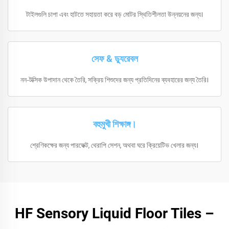
টাইলগুলি চাপা এবং হাটতে সহায়তা করে বড় মোটর স্থিতিশীলতা উন্নয়নের জন্য।
সেফ & ড্যুরেবল
নন-টক্সিক উপাদান থেকে তৈরি, সক্রিয় শিশুদের জন্য প্রতিদিনের ব্যবহারের জন্য তৈরি।
বহুমুখী শিক্ষাঙ্গ।
শ্রেণিকক্ষের জন্য পারফেক্ট, থেরাপি সেশন, অথবা ঘরে ক্রিয়েটিভ খেলার জন্য।
HF Sensory Liquid Floor Tiles –