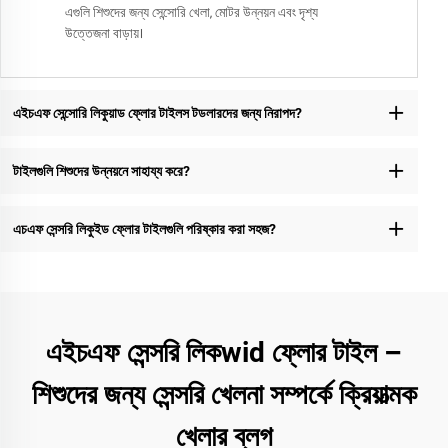
এগুলি শিশুদের জন্য সেন্সোরি খেলা, মোটর উন্নয়ন এবং দৃশ্য
উত্তেজনা বাড়ায়।
এইচএফ সেন্সোরি লিকুয়াড ফ্লোর টাইলস টডলারদের জন্য নিরাপদ?
টাইলগুলি শিশুদের উন্নয়নে সাহায্য করে?
এচএফ সেন্সরি লিকুইড ফ্লোর টাইলগুলি পরিষ্কার করা সহজ?
এইচএফ সেন্সরি লিকwid ফ্লোর টাইল –
শিশুদের জন্য সেন্সরি খেলনা সম্পর্কে ক্রিয়াত্মক
খেলার ব্লগ