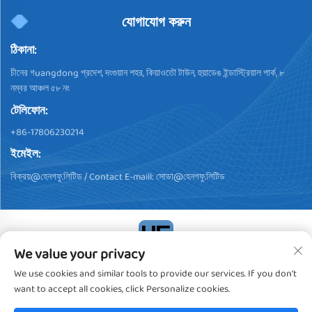
যোগাযোগ করুন
ঠিকানা:
চীনের গuangdong প্রদেশ, দংগুয়ান শহর, কিয়াওতৌ টাউন, হুয়াডেঙ ইন্ডাস্ট্রিয়াল পার্ক, ৮
নম্বর আঞ্চল ৫৮ নং
টেলিফোন:
+86-17806230214
ইমেইল:
বিক্রয়@হেনগফু.লিটিড
/ Contact E-maill:
সোডা@হেনগফু.লিটিড
We value your privacy
কপিরাইট © 2024, ডংগুয়ান হেন্গফু প্লাস্টিক প্রোডাক্টস কো., লিমিটেড। সব অধিকার
We use cookies and similar tools to provide our services. If you don't
সংরক্ষিত
গোপনীয়তা নীতি
want to accept all cookies, click Personalize cookies.