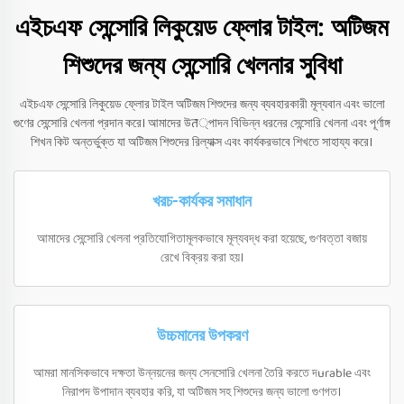
এইচএফ সেন্সোরি লিকুয়েড ফ্লোর টাইল: অটিজম
শিশুদের জন্য সেন্সোরি খেলনার সুবিধা
এইচএফ সেন্সোরি লিকুয়েড ফ্লোর টাইল অটিজম শিশুদের জন্য ব্যবহারকারী মূল্যবান এবং ভালো
গুণের সেন্সোরি খেলনা প্রদান করে। আমাদের উत্পাদন বিভিন্ন ধরনের সেন্সোরি খেলনা এবং পূর্ণাঙ্গ
শিখন কিট অন্তর্ভুক্ত যা অটিজম শিশুদের রিল্যাক্স এবং কার্যকরভাবে শিখতে সাহায্য করে।
খরচ-কার্যকর সমাধান
আমাদের সেন্সোরি খেলনা প্রতিযোগিতামূলকভাবে মূল্যবদ্ধ করা হয়েছে, গুণবত্তা বজায়
রেখে বিক্রয় করা হয়।
উচ্চমানের উপকরণ
আমরা মানসিকভাবে দক্ষতা উন্নয়নের জন্য সেনসোরি খেলনা তৈরি করতে দurable এবং
নিরাপদ উপাদান ব্যবহার করি, যা অটিজম সহ শিশুদের জন্য ভালো গুণগত।