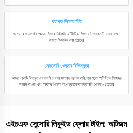
ব্যাপক শিক্ষার কিট
আমাদের সেনসোরি খেলনা শিক্ষার কিটগুলি অটিস্টিক শিশুদের শিক্ষাগত উন্নয়ন সমর্থন
করতে ডিজাইন করা হয়েছে।
সেনসোরি খেলনার বিভিন্নতা
আমরা একটি বিস্তৃত সেনসোরি খেলনা সংগ্রহ প্রদান করি, যার মধ্যে অটিস্টিক শিশুদের
আরাম পাওয়া এবং কার্যকর শিক্ষায় অংশগ্রহণে সাহায্যকারী খেলনাও রয়েছে।
এইচএফ সেন্সোরি লিকুইড ফ্লোর টাইল: অটিজম