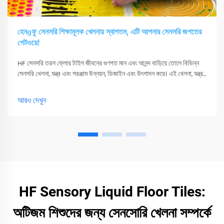
হেনɡফু সেনসরি শিক্ষামূলক খেলনায় স্বাগতম, এটি আপনার সেনসরি জগতের
গেটওয়ে!
HF সেনসরি তরল ফ্লোর টাইল জীবনের গুণগত মান এবং আনন্দ বাড়িয়ে তোলে বিভিন্ন
সেনসরি খেলনা, যন্ত্র এবং সরঞ্জাম উন্নয়ন, ডিজাইন এবং উৎপাদন করে। এই খেলনা, যন্ত্র
এবং সরঞ্জাম শুধুমাত্র তাদের সংবেদনশীলতা উত্তেজিত করতে পারে
আরও দেখুন
HF Sensory Liquid Floor Tiles:
অটিজম শিশুদের জন্য সেনসোরি খেলনা সম্পর্কে