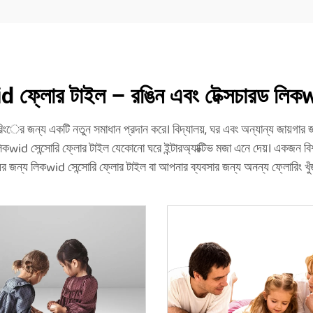
 ফ্লোর টাইল – রঙিন এবং টেক্সচারড লিকw
ংের জন্য একটি নতুন সমাধান প্রদান করে। বিদ্যালয়, ঘর এবং অন্যান্য জায়গার জ
িকwid সেন্সোরি ফ্লোর টাইল যেকোনো ঘরে ইন্টারঅ্যাক্টিভ মজা এনে দেয়। একজন বিশ্ব
ের জন্য লিকwid সেন্সোরি ফ্লোর টাইল বা আপনার ব্যবসার জন্য অনন্য ফ্লোরিং