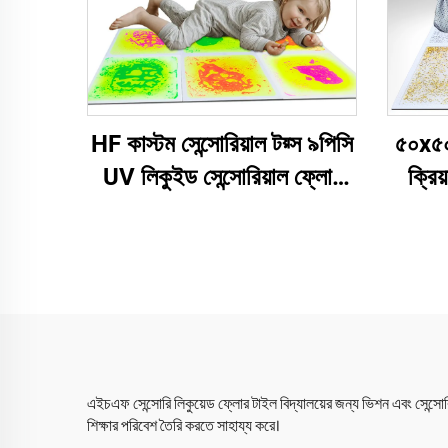
HF কাস্টম সেন্সোরিয়াল টয়্স ৯পিসি
৫০x৫০স
UV লিকুইড সেন্সোরিয়াল ফ্লোর
ক্রিয
টাইল সেন্সোরিয়াল ম্যাটস
রঙিন প
সেন্সোরিয়াল লিকুইড জেল প্যাডস
ফ্লোর
ফর কিডস অটিজম ফিডজিটস
এইচএফ সেন্সোরি লিকুয়েড ফ্লোর টাইল বিদ্যালয়ের জন্য ভিশন এবং সেন্সোর
শিক্ষার পরিবেশ তৈরি করতে সাহায্য করে।