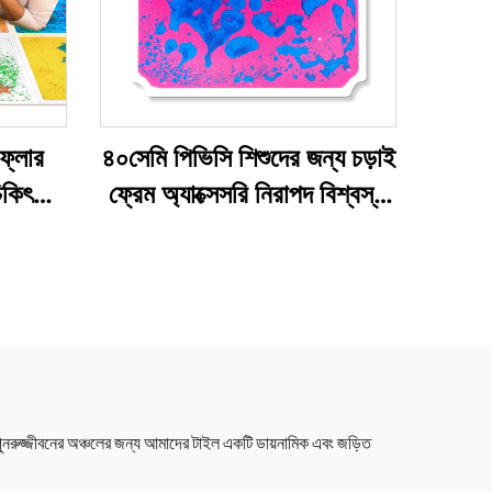
ফ্লোর
৪০সেমি পিভিসি শিশুদের জন্য চড়াই
িকিৎসা
ফ্রেম অ্যাক্সেসরি নিরাপদ বিশ্বস্ত
্য পাজল
এক্সট্রুশন খেলনা তরল ইনপুট
া
ফ্লোর টাইল ০-১৪ বছর বয়সী
ং পুনরুজ্জীবনের অঞ্চলের জন্য আমাদের টাইল একটি ডায়নামিক এবং জড়িত