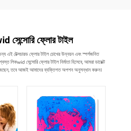
id সেন্সোরি ফ্লোর টাইল
ন্য এই টেক্সচারড ফ্লোর টাইল চোখের উন্নয়ন এবং স্পর্শজনিত
স্ত লিকwid সেন্সোরি ফ্লোর টাইল নির্মাতা হিসেবে, আমরা ডায়েক্ট
 খুঁজছেন, তবে আজই আমাদের ব্যক্তিগত অপশন অনুসন্ধান করুন।