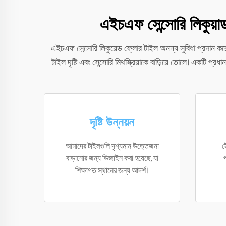
এইচএফ সেন্সোরি লিকুয়াড
এইচএফ সেন্সোরি লিকুয়েড ফ্লোর টাইল অনন্য সুবিধা প্রদান করে,
টাইল দৃষ্টি এবং সেন্সোরি মিথস্ক্রিয়াকে বাড়িয়ে তোলে। একটি প
দৃষ্টি উন্নয়ন
আমাদের টাইলগুলি দৃশ্যমান উত্তেজনা
ট
বাড়ানোর জন্য ডিজাইন করা হয়েছে, যা
প
শিক্ষাগত স্থানের জন্য আদর্শ।