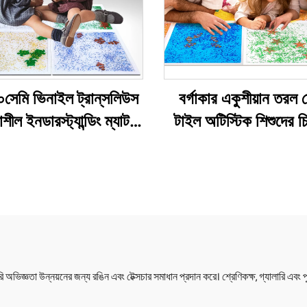
েমি ভিনাইল ট্রান্‌সলিউস
বর্গাকার একুশীয়ান তরল 
়াশীল ইনডারস্ট্যান্ডিং ম্যাট
টাইল অটিস্টিক শিশুদের চ
্রবাহী তরল ইনডারস্ট্যান্ডিং
জন্য উপযুক্ত, শিশুদের জন
 টাইল খেলনা শিশুদের জন্য
খেলনা, স্কুইজ খেলন
ি অভিজ্ঞতা উন্নয়নের জন্য রঙিন এবং টেক্সচার সমাধান প্রদান করে। শ্রেণিকক্ষ, গ্যালারি এব