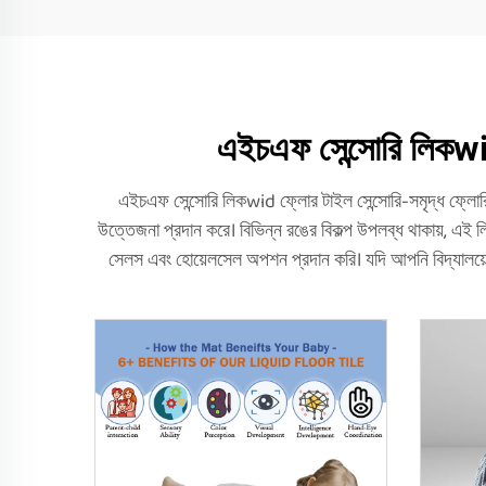
এইচএফ সেন্সোরি লিকwid
এইচএফ সেন্সোরি লিকwid ফ্লোর টাইল সেন্সোরি-সমৃদ্ধ ফ্লোরি
উত্তেজনা প্রদান করে। বিভিন্ন রঙের বিকল্প উপলব্ধ থাকায়, এই ল
সেলস এবং হোয়েলসেল অপশন প্রদান করি। যদি আপনি বিদ্যালয়