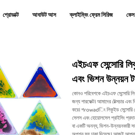
প্রোডাক্ট
আবাউট আস
ক্লাইম্বিং ফ্রেম সিরিজ
কেস
এইচএফ সেন্সোরি লিক
এবং ভিশন উন্নয়ন 
কোনও পরিবেশকে এইচএফ সেন্সোরি লিকুই
জন্য পারফেক্ট। আমাদের টেক্সচার এবং
করে। পrowadিং লিকুইড সেন্সোরি ফ্লোর
সেলস এবং হোয়োলসেল প্রাইসিং প্রদা
বা একটি অনন্য, ভিশন-উন্নয়নকারী 
অপশন সহ ঢাকা দিয়েছে। আজই আপনার জা