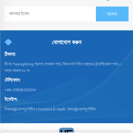
যোগাযোগ করুন
ঠিকানা:
চীনের গuangdong প্রদেশ, দংগুয়ান শহর, কিয়াওতৌ টাউন, হুয়াডেঙ ইন্ডাস্ট্রিয়াল পার্ক, ৮
নম্বর আঞ্চল ৫৮ নং
টেলিফোন:
+86-17806230214
ইমেইল:
বিক্রয়@হেনগফু.লিটিড
/ Contact E-maill:
সোডা@হেনগফু.লিটিড