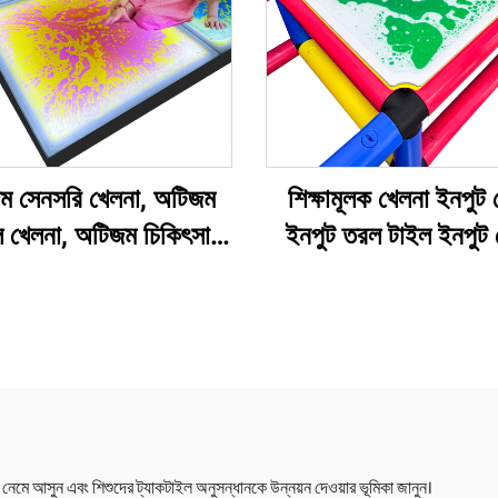
ম সেনসরি খেলনা, অটিজম
শিক্ষামূলক খেলনা ইনপুট 
 খেলনা, অটিজম চিকিৎসা
ইনপুট তরল টাইল ইনপুট 
 T-স্টেজ রানওয়ে শো, LED
আটকা শিশুদের জন্য তরল
িবর্তন লিকুইড ফ্লোর টাইল
টাইল
ে আসুন এবং শিশুদের ট্যাকটাইল অনুসন্ধানকে উন্নয়ন দেওয়ার ভূমিকা জানুন।