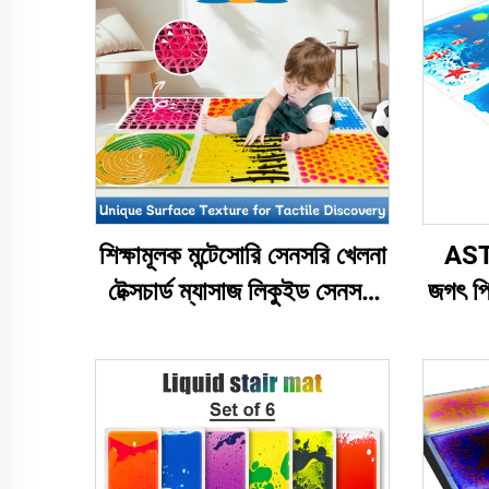
শিক্ষামূলক মন্টেসোরি সেনসরি খেলনা
ASTM
টেক্সচার্ড ম্যাসাজ লিকুইড সেনসরি
জগৎ প্র
ফ্লোর টাইল শিশুদের খেলার ম্যাট
তরল জে
সেনসরি খেলনা অটিজম শিশুদের
খেল
জন্য