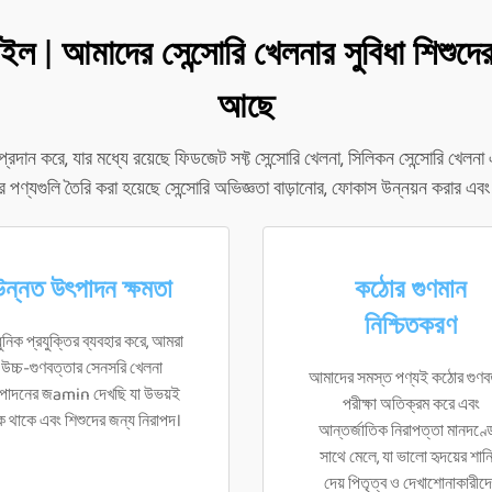
াইল | আমাদের সেন্সোরি খেলনার সুবিধা শিশু
আছে
্রদান করে, যার মধ্যে রয়েছে ফিডজেট সফ্ট সেন্সোরি খেলনা, সিলিকন সেন্সোরি খেল
পণ্যগুলি তৈরি করা হয়েছে সেন্সোরি অভিজ্ঞতা বাড়ানোর, ফোকাস উন্নয়ন করার এবং 
উন্নত উৎপাদন ক্ষমতা
কঠোর গুণমান
নিশ্চিতকরণ
নিক প্রযুক্তির ব্যবহার করে, আমরা
উচ্চ-গুণবত্তার সেনসরি খেলনা
আমাদের সমস্ত পণ্যই কঠোর গুণব
পাদনের জamin দেখছি যা উভয়ই
পরীক্ষা অতিক্রম করে এবং
ে থাকে এবং শিশুদের জন্য নিরাপদ।
আন্তর্জাতিক নিরাপত্তা মানদণ্ড
সাথে মেলে, যা ভালো হৃদয়ের শান্
দেয় পিতৃত্ব ও দেখাশোনাকারীদ