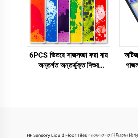
6PCS ভিতরে সাজসজ্জা করা যায়
অটিজ
অন্তর্গত অন্তর্ভুক্ত শিশুর
পাজল
শিক্ষামূলক তরল স্টেয়ারকেস ফ্লোর
খেলনা,
ম্যাট ইন্দ্রিয় খেলনা অটিজম শিশুদের
রঙ পর
জন্য
HF Sensory Liquid Floor Tiles এর জেল সেনসোরি টয়েজের বিশ্বে নেম