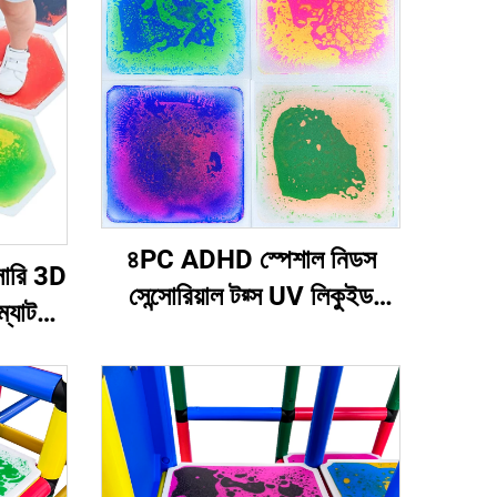
৪PC ADHD স্পেশাল নিডস
সোরি 3D
সেন্সোরিয়াল টয়্স UV লিকুইড
ম্যাট
সেন্সোরিয়াল টাইল ড্রপশিপিং
 টাইল
ফিডজিট সেট সেন্সোরিয়াল টয়্স ফর
অটিস্টিক টিনেজার্স