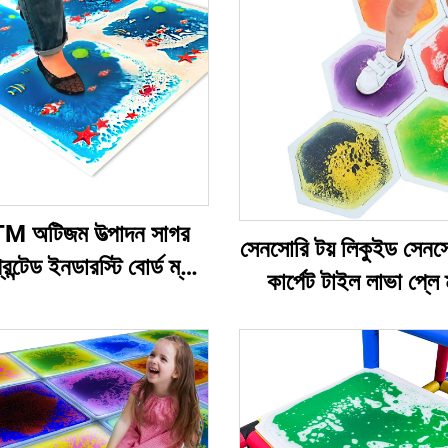
 অটিজম উত্পাদন সাগর
সেনসোরি টয় লিকুইড সেন
িন্টেড ইনডারস্টি বোর্ড ম্যাট
কার্পেট টাইল লাভা প্লে 
ল ইনডারস্টি খেলনা ফিডজি
হেক্সাগন লিকুইড ফ্লোর
না ব্যবস্থাপকদের জন্য
স্ট্রেস রিলিফ জন্য