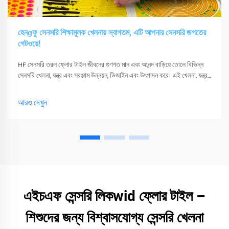
হেনɡফু সেনসরি শিক্ষামূলক খেলনায় স্বাগতম, এটি আপনার সেনসরি জগতের
গেটওয়ে!
HF সেনসরি তরল ফ্লোর টাইল জীবনের গুণগত মান এবং আনন্দ বাড়িয়ে তোলে বিভিন্ন
সেনসরি খেলনা, যন্ত্র এবং সরঞ্জাম উন্নয়ন, ডিজাইন এবং উৎপাদন করে। এই খেলনা, যন্ত্র
এবং সরঞ্জাম শুধুমাত্র তাদের সংবেদনশীলতা উত্তেজিত করতে পারে
আরও দেখুন
এইচএফ সেন্সরি লিকwid ফ্লোর টাইল –
শিশুদের জন্য বিশ্বাসযোগ্য সেন্সরি খেলনা