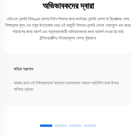
অভিভাবকদের দ্বারা
এইচএফ সেন্সরি লিকwid ফ্লোর টাইল শিশুদের জন্য জনপ্রিয় সেন্সরি খেলনা যা ক্রিয়াত্মক খেলা,
শিক্ষামূলক মূল্য এবং চক্ষুর উত্তেজনা দেয়। এই বহুমুখী শিশুদের সেন্সরি খেলনা প্রেস্কুল এবং ঘরের
পরিবেশের জন্য আদর্শ এবং অনুসন্ধানকারী অভিভাবকদের জন্য পরামর্শ দেওয়া হয় যারা
ইন্টারঅ্যাক্টিভ, উন্নয়নমূলক খেলনা খুঁজছেন।
মারিয়া গঞ্জালাস
আমার ছেলে এই টাইলগুলোকে অত্যন্ত ভালোবাসে! সকালে প্রতিদিন তারা উপরে
লাফিয়ে বেড়ায়।