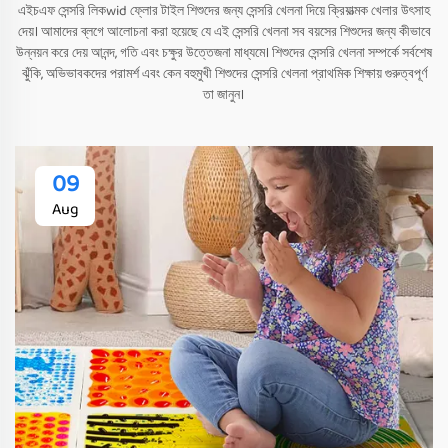
এইচএফ সেন্সরি লিকwid ফ্লোর টাইল শিশুদের জন্য সেন্সরি খেলনা দিয়ে ক্রিয়াত্মক খেলার উৎসাহ
দেয়। আমাদের ব্লগে আলোচনা করা হয়েছে যে এই সেন্সরি খেলনা সব বয়সের শিশুদের জন্য কীভাবে
উন্নয়ন করে দেয় আনন্দ, গতি এবং চক্ষুর উত্তেজনা মাধ্যমে। শিশুদের সেন্সরি খেলনা সম্পর্কে সর্বশেষ
ঝুঁকি, অভিভাবকদের পরামর্শ এবং কেন বহুমুখী শিশুদের সেন্সরি খেলনা প্রাথমিক শিক্ষায় গুরুত্বপূর্ণ
তা জানুন।
09
Aug