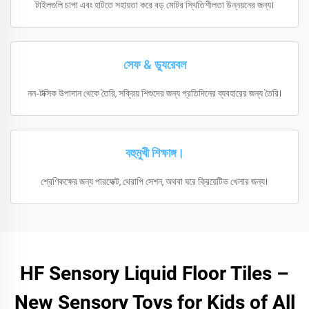
টাইলগুলি চাপা এবং হাটতে সহায়তা করে বড় মোটর স্থিতিশীলতা উন্নয়নের জন্য।
সেফ & ড্যুরেবল
নন-টক্সিক উপাদান থেকে তৈরি, সক্রিয় শিশুদের জন্য প্রতিদিনের ব্যবহারের জন্য তৈরি।
বহুমুখী শিক্ষাঙ্গ।
শ্রেণিকক্ষের জন্য পারফেক্ট, থেরাপি সেশন, অথবা ঘরে ক্রিয়েটিভ খেলার জন্য।
HF Sensory Liquid Floor Tiles –
New Sensory Toys for Kids of All