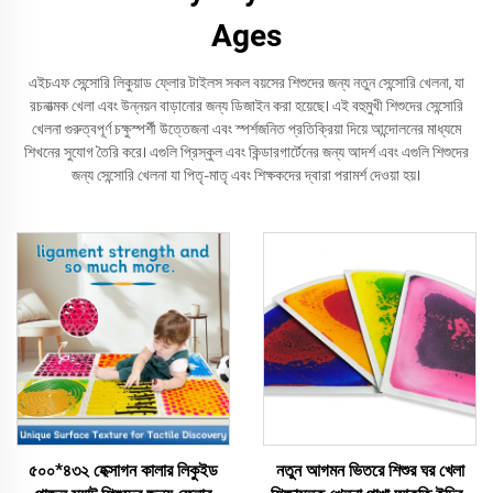
Ages
এইচএফ সেন্সোরি লিকুয়াড ফ্লোর টাইলস সকল বয়সের শিশুদের জন্য নতুন সেন্সোরি খেলনা, যা
রচনাত্মক খেলা এবং উন্নয়ন বাড়ানোর জন্য ডিজাইন করা হয়েছে। এই বহুমুখী শিশুদের সেন্সোরি
খেলনা গুরুত্বপূর্ণ চক্ষুস্পর্শী উত্তেজনা এবং স্পর্শজনিত প্রতিক্রিয়া দিয়ে আন্দোলনের মাধ্যমে
শিখনের সুযোগ তৈরি করে। এগুলি প্রিস্কুল এবং কিন্ডারগার্টেনের জন্য আদর্শ এবং এগুলি শিশুদের
জন্য সেন্সোরি খেলনা যা পিতৃ-মাতৃ এবং শিক্ষকদের দ্বারা পরামর্শ দেওয়া হয়।
৫০০*৪৩২ হেক্সাগন কালার লিকুইড
নতুন আগমন ভিতরে শিশুর ঘর খেলা