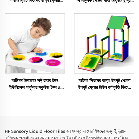
পাজল ম্যাট শিশুদের জন্য ফ্লোর
শিক্ষামূলক খেলনা পাখা আকৃতি ইন্দ্রিয়
সেনসরি ম্যাট লিকুইড কালার ব্রিক
জেল টাইল প্রাথমিক শিক্ষার জন্য
সেনসরি খেলনা ম্যাট
অটিসম ইনডোল সফ্ট রাবার টয়্স
আটকা শিশুদের জন্য ইনপুট খেলনা
ইউনিসেক্স সার্কুলার স্কুইজ টয়্স ৫
ইনপুট ফ্লোর টাইল বর্গাকৃতি ভিতরে
থেকে ৭ বছর বয়সী অটিস্টিক শিশুদের
গোলাকৃতি তরল ফ্লোর টাইল ইনপুট
জন্য
তরল ফ্লোর টাইল শিশুর জন্য
HF Sensory Liquid Floor Tiles হল সমস্ত বয়সের শিশুদের জন্য ইন্দ্রিয়-
ভিত্তিক খেলনা। এদের অনন্য তরল ডিজাইন কৌতূহল উত্তেজিত করে এবং সক্রিয়