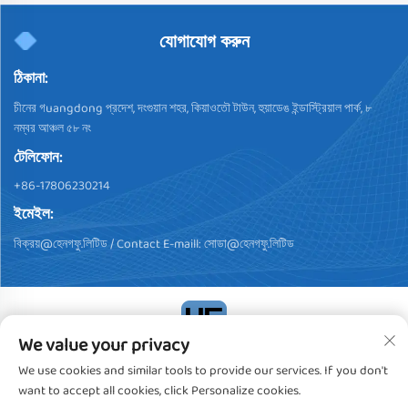
যোগাযোগ করুন
ঠিকানা:
চীনের গuangdong প্রদেশ, দংগুয়ান শহর, কিয়াওতৌ টাউন, হুয়াডেঙ ইন্ডাস্ট্রিয়াল পার্ক, ৮
নম্বর আঞ্চল ৫৮ নং
টেলিফোন:
+86-17806230214
ইমেইল:
বিক্রয়@হেনগফু.লিটিড
/ Contact E-maill:
সোডা@হেনগফু.লিটিড
We value your privacy
কপিরাইট © 2024, ডংগুয়ান হেন্গফু প্লাস্টিক প্রোডাক্টস কো., লিমিটেড। সব অধিকার
We use cookies and similar tools to provide our services. If you don't
সংরক্ষিত
গোপনীয়তা নীতি
want to accept all cookies, click Personalize cookies.