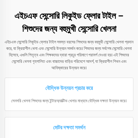
এইচএফ সেন্সোরি লিকুইড ফ্লোর টাইল –
শিশুদের জন্য বহুমুখী সেন্সোরি খেলনা
এইচএফ সেন্সোরি লিকুইড ফ্লোর টাইল সমস্ত বয়সের শিশুদের জন্য বহুমুখী সেন্সোরি খেলনা প্রদান
করে, যা ক্রিয়াশীল খেলা এবং সেন্সোরি উন্নয়ন সমর্থন করে। শিশুদের জন্য সর্বশেষ সেন্সোরি খেলনা
হিসেবে, এগুলি পিতৃত্ব এবং শিক্ষকদের দ্বারা প্রচুর পরিমাণে পরামর্শ দেওয়া হয়। এই শিশুদের
সেন্সোরি খেলনা গৃহপালিত এবং বাচ্চাদের বাড়ির পরিবেশে আদর্শ, যা ক্রিয়াশীল শিখন এবং
আবিষ্কারের উন্নয়ন করে।
বৌদ্ধিক উন্নয়ন প্রচার করে
সেনসরি খেলনা শিশুদের জন্য ইন্টারঅ্যাক্টিভ খেলার মাধ্যমে বৌদ্ধিক দক্ষতা উন্নয়ন করে।
মোটর দক্ষতা সমর্থন