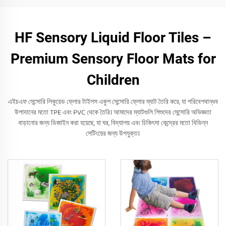
HF Sensory Liquid Floor Tiles –
Premium Sensory Floor Mats for
Children
এইচএফ সেন্সোরি লিকুয়েড ফ্লোর টাইলস একুশ সেন্সোরি ফ্লোর ম্যাট তৈরি করে, যা পরিবেশবান্ধব
উপাদানের মতো TPE এবং PVC থেকে তৈরি। আমাদের ম্যাটগুলি শিশুদের সেন্সোরি অভিজ্ঞতা
বাড়ানোর জন্য ডিজাইন করা হয়েছে, যা ঘর, বিদ্যালয় এবং চিকিৎসা কেন্দ্রের মতো বিভিন্ন
সেটিংয়ের জন্য উপযুক্ত।