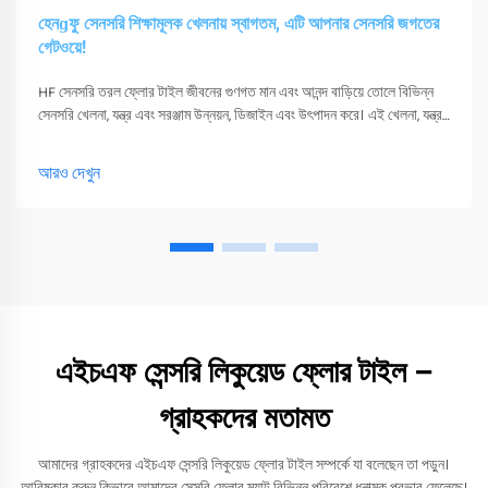
হেনɡফু সেনসরি শিক্ষামূলক খেলনায় স্বাগতম, এটি আপনার সেনসরি জগতের
গেটওয়ে!
HF সেনসরি তরল ফ্লোর টাইল জীবনের গুণগত মান এবং আনন্দ বাড়িয়ে তোলে বিভিন্ন
সেনসরি খেলনা, যন্ত্র এবং সরঞ্জাম উন্নয়ন, ডিজাইন এবং উৎপাদন করে। এই খেলনা, যন্ত্র
এবং সরঞ্জাম শুধুমাত্র তাদের সংবেদনশীলতা উত্তেজিত করতে পারে
আরও দেখুন
এইচএফ সেন্সরি লিকুয়েড ফ্লোর টাইল –
গ্রাহকদের মতামত
আমাদের গ্রাহকদের এইচএফ সেন্সরি লিকুয়েড ফ্লোর টাইল সম্পর্কে যা বলেছেন তা পড়ুন।
আবিষ্কার করুন কিভাবে আমাদের সেন্সরি ফ্লোর ম্যাট বিভিন্ন পরিবেশে ধনাত্মক প্রভাব ফেলেছে।