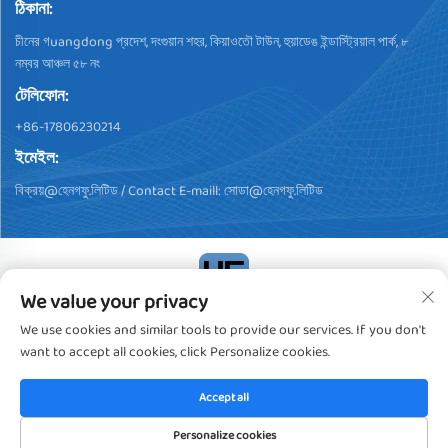
ঠিকানা:
চীনের গuangdong প্রদেশ, দংগুয়ান শহর, কিয়াওতৌ টাউন, হুয়াডেঙ ইন্ডাস্ট্রিয়াল পার্ক, ৮
নম্বর আঞ্চল ৫৮ নং
টেলিফোন:
+86-17806230214
ইমেইল:
বিক্রয়@হেনগফু.লিটিড
/ Contact E-maill:
সোডা@হেনগফু.লিটিড
We value your privacy
কপিরাইট © 2024, ডংগুয়ান হেন্গফু প্লাস্টিক প্রোডাক্টস কো., লিমিটেড। সব অধিকার
We use cookies and similar tools to provide our services. If you don't
সংরক্ষিত
গোপনীয়তা নীতি
want to accept all cookies, click Personalize cookies.
Accept all
Personalize cookies