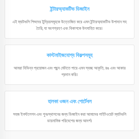
ইন্টারঅ্যাকটিভ ডিজাইন
এই ম্যাটগুলি শিশুদের ইন্দ্রিয়সমূহকে উত্তেজিত করে এমন ইন্টারঅ্যাকটিভ উপাদান সহ
তৈরি, যা অংশগ্রহণ এবং বিকাশকে উৎসাহিত করে।
কাস্টমাইজযোগ্য বিকল্পসমূহ
আমরা বিভিন্ন প্রয়োজন এবং পছন্দ মেটাতে পারে এমন স্বচ্ছ আকৃতি, রঙ এবং আকার
প্রদান করি।
হালকা ওজন এবং পোর্টেবল
সহজ ইনস্টলেশন এবং পুনঃস্থাপনের জন্য ডিজাইন করা আমাদের লাইটওয়েট ম্যাটগুলি
ডায়নামিক পরিবেশের জন্য আদর্শ।