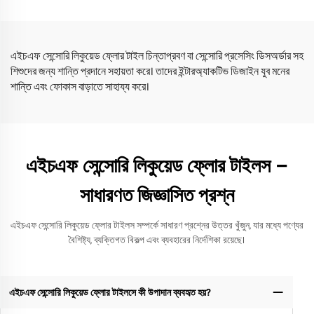
এইচএফ সেন্সোরি লিকুয়েড ফ্লোর টাইল চিন্তাপ্রবণ বা সেন্সোরি প্রসেসিং ডিসঅর্ডার সহ
শিশুদের জন্য শান্তি প্রদানে সহায়তা করে। তাদের ইন্টারঅ্যাকটিভ ডিজাইন যুব মনের
শান্তি এবং ফোকাস বাড়াতে সাহায্য করে।
এইচএফ সেন্সোরি লিকুয়েড ফ্লোর টাইলস –
সাধারণত জিজ্ঞাসিত প্রশ্ন
এইচএফ সেন্সোরি লিকুয়েড ফ্লোর টাইলস সম্পর্কে সাধারণ প্রশ্নের উত্তর খুঁজুন, যার মধ্যে পণ্যের
বৈশিষ্ট্য, ব্যক্তিগত বিকল্প এবং ব্যবহারের নির্দেশিকা রয়েছে।
এইচএফ সেন্সোরি লিকুয়েড ফ্লোর টাইলসে কী উপাদান ব্যবহৃত হয়?