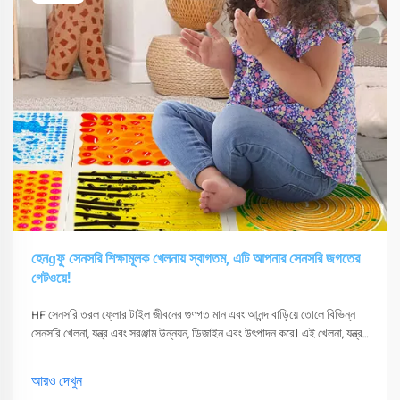
হেনɡফু সেনসরি শিক্ষামূলক খেলনায় স্বাগতম, এটি আপনার সেনসরি জগতের
গেটওয়ে!
HF সেনসরি তরল ফ্লোর টাইল জীবনের গুণগত মান এবং আনন্দ বাড়িয়ে তোলে বিভিন্ন
সেনসরি খেলনা, যন্ত্র এবং সরঞ্জাম উন্নয়ন, ডিজাইন এবং উৎপাদন করে। এই খেলনা, যন্ত্র
এবং সরঞ্জাম শুধুমাত্র তাদের সংবেদনশীলতা উত্তেজিত করতে পারে
আরও দেখুন