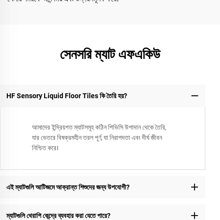
সেনসরি ম্যাট এফএকিউ
HF Sensory Liquid Floor Tiles কি তৈরি হয়?
আমাদের ইন্দ্রিয়গত ম্যাটসমূহ কঠিন পিভিসি উপাদান থেকে তৈরি,
যার ভেতরে বিষক্রমহীন তরল পূর্ণ, যা নিরাপদতা এবং দীর্ঘ জীবন
নিশ্চিত করে।
এই ম্যাটগুলি আটিজমে আক্রান্ত শিশুদের জন্য উপযোগী?
ম্যাটগুলি থেরাপি কেন্দ্রে ব্যবহার করা যেতে পারে?