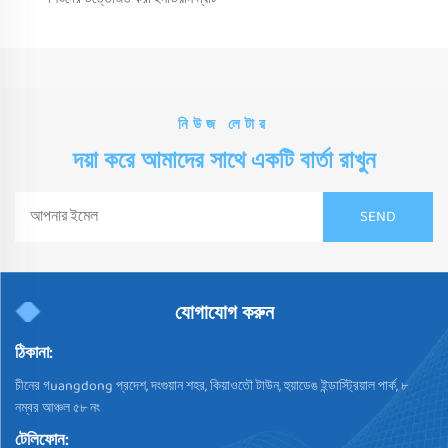
নিউজ লেটার
দয়া করে আমাদের সাথে একটি বার্তা রাখুন
যোগাযোগ করুন
ঠিকানা:
চীনের গuangdong প্রদেশ, দংগুয়ান শহর, কিয়াওতৌ টাউন, হুয়াডেঙ ইন্ডাস্ট্রিয়াল পার্ক, ৮
নম্বর আঞ্চল ৫৮ নং
টেলিফোন: