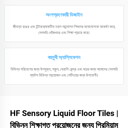
অংশগ্রহণকারী ডিজাইন
জীবন্ত রঙের এবং ইন্টারঅ্যাকটিভ তরল আন্দোলন শিশুদের মনোযোগকে আকর্ষণ করে,
সেনসরি খোঁজখবর এবং শিক্ষা প্রচার করে।
বহুমুখী অ্যাপ্লিকেশন
বিভিন্ন পরিবেশের জন্য উপযুক্ত, স্কুল, থেরাপি কেন্দ্র এবং ঘরের জন্য আমাদের সেনসরি
ম্যাটস বিভিন্ন প্রয়োজন এবং সেটিংয়ের জন্য উপযোগী।
HF Sensory Liquid Floor Tiles |
বিভিন্ন শিক্ষাগত প্রয়োজনের জন্য প্রিমিয়াম