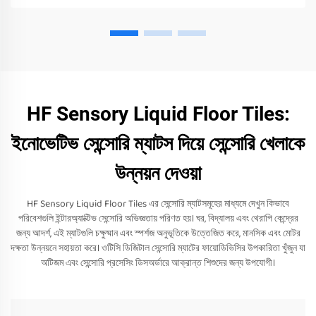
HF Sensory Liquid Floor Tiles:
ইনোভেটিভ সেন্সোরি ম্যাটস দিয়ে সেন্সোরি খেলাকে
উন্নয়ন দেওয়া
HF Sensory Liquid Floor Tiles এর সেন্সোরি ম্যাটসমূহের মাধ্যমে দেখুন কিভাবে
পরিবেশগুলি ইন্টারঅ্যাক্টিভ সেন্সোরি অভিজ্ঞতায় পরিণত হয়। ঘর, বিদ্যালয় এবং থেরাপি কেন্দ্রের
জন্য আদর্শ, এই ম্যাটগুলি চক্ষুষ্মান এবং স্পর্শজ অনুভূতিকে উত্তেজিত করে, মানসিক এবং মোটর
দক্ষতা উন্নয়নে সহায়তা করে। ওটিসি ডিজিটাল সেন্সোরি ম্যাটের ফায়োডিভিসির উপকারিতা খুঁজুন যা
অটিজম এবং সেন্সোরি প্রসেসিং ডিসঅর্ডারে আক্রান্ত শিশুদের জন্য উপযোগী।