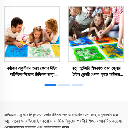
ফ্লোর টাইল সেন্সোরি ম্যাট জেল ফ্লোর
এবং জোড়ানো যেতে পারে সেন্সরি ম্যাট
লাভা ম্যাট অটিজম শিশুদের জন্য
বর্গাকার একুশীয়ান তরল ফ্লোর টাইল
নতুন মন্টেসরি শিক্ষাগত তরল ফ্লোর
অটিস্টিক শিশুদের চিকিৎসা জন্য
টাইল সেন্সরি খেলনা প্যাড অটিজম
উপযুক্ত, শিশুদের জন্য পাজল খেলনা,
চিকিৎসার জন্য পremium চাপ
স্কুইজ খেলনা
খেলনা শিশুদের জন্য
এইচএফ সেন্সোরি লিকুয়েড ফ্লোর টাইলস খেলাঘরে উত্সাহ যোগ করে, অনুসন্ধান এবং
আন্দোলনের জন্য উৎসাহিত করে। ডায়নামিক লিকুয়েড প্যাটার্ন শিশুদের আকর্ষিত করে, যা
খেলার সময়কে আনন্দময় এবং উন্নয়নমূলক করে।