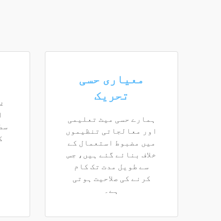
معیاری حسی
تحریک
غ
ا
ہمارے حسی میٹ تعلیمی
سط
اور معالجاتی تنظیموں
ک
میں مضبوط استعمال کے
خلاف بنائے گئے ہیں، جس
سے طویل مدت تک کام
کرنے کی صلاحیت ہوتی
ہے۔