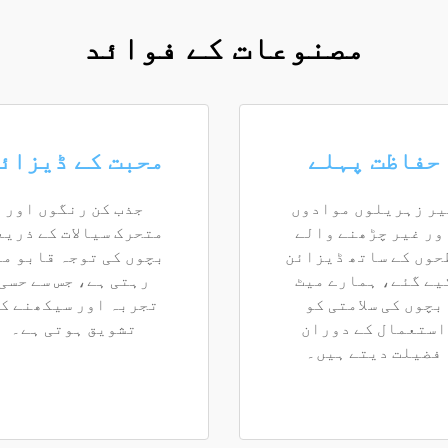
مصنوعات کے فوائد
حفاظت پہلے
محبت کے ڈیزائ
یر زہریلوں موادوں
جذب کن رنگوں اور
ور غیر چڑھنے والے
متحرک سیالات کے ذریع
حوں کے ساتھ ڈیزائن
بچوں کی توجہ قابو می
یے گئے، ہمارے میٹ
رہتی ہے، جس سے حسی
بچوں کی سلامتی کو
تجربہ اور سیکھنے ک
استعمال کے دوران
تشویق ہوتی ہے۔
فضیلت دیتے ہیں۔