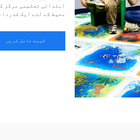
ابتدائی تعلیمی مرکز کے
محیط کے لئے ایک قدردانیযُوں شاملیت ہی
قیمت حاصل کریں