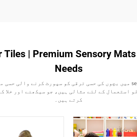
r Tiles | Premium Sensory Mats 
Needs
HF Sensory Liquid Floor Tiles مختلف settings میں بچوں کی حسی ترقی کو س
کرتے ہیں۔