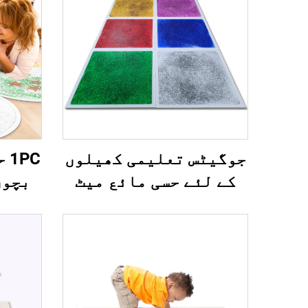
جوگیٹس تعلیمی کھیلوں
PC
کے لئے حسی مائع میٹ
بچوں
مائع لاوا فلور ٹائیل
گول
اتیشیہ کے لئے فجیٹ
ٹائیل
بچوں کے لئے
بچوں 
می