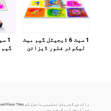
1 سیٹ 6 ڈیجیٹل گیم میٹ
لیکوئر فلور ڈیزائن
گیم 
لڑکیاں یا لڑکوں کے
ڈیزا
لئے ہوپاسکاچ کھیلنے
فجیٹ
کے تعلیمی تويز اتیزم
اتیزم
والے بچے گھر کے
اس
استعمال کے لئے
اوزار فراہم کرتے ہیں۔