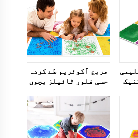
علیمی
مربع آکوئریم طے کردہ
کنیک
حسی فلور ٹائیلز بچوں
ں کا
کے اتیسم کے علاج کے لئے
ائیل
مناسب ہیں، پازل ٹیوب
پلے میٹ
بچوں کے لئے، چھوڑنے
والی ٹیوب