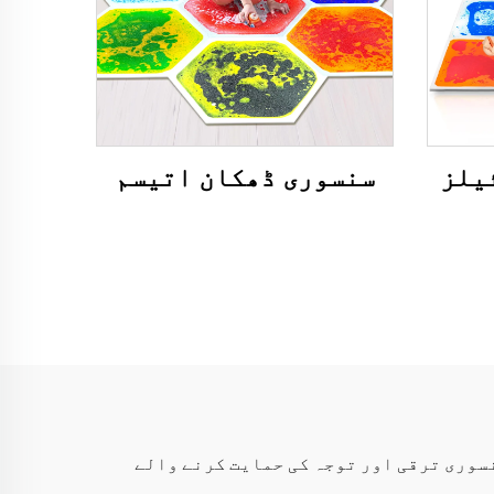
سنسوری ڈھکان اتیسم
HF Sens کے ذریعے بہتر بنा سکتے ہیں، جو بچوں کو سنسوری ترقی اور توجہ کی حمایت کرنے والے