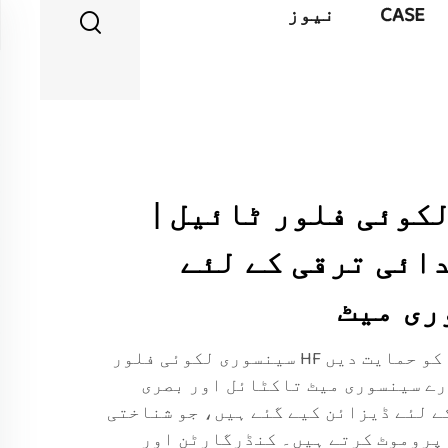
CASE
نیوز
کوئی فلور ٹائیل |
ائی ترقی کے لئے
ری میٹ
جوانی کے ابتدائی ترقی کو حمایت دیں HF سینسوری لکوئی فلور
ے سینسوری میٹ تاکٹائل اور بصری
ے لئے ڈیزائن کیے گئے ہیں، جو شناختی
پروموٹ کرتے ہیں۔ کنڈرگارٹن اور