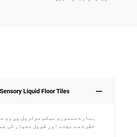
HF Sensory Liquid Floor Tiles کیا بنائے جاتے
ہمارے سنسوری میٹس موٹرپل پی وی سی
خطرے سے بچنے اور طویل معیار کی ضم