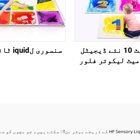
1 سیٹ 10 نئے ڈیجیٹل
سنسوری لiquid ٹائیلز
میٹ لیکوئر فلور
ئن بچوں کے لئے
 کے تعلیمی تويز
 والے بچے گھر کے
تعمال کے لئے
والدین گھریلو تعلیمی ماحول کو ory Liquid Floor Tiles