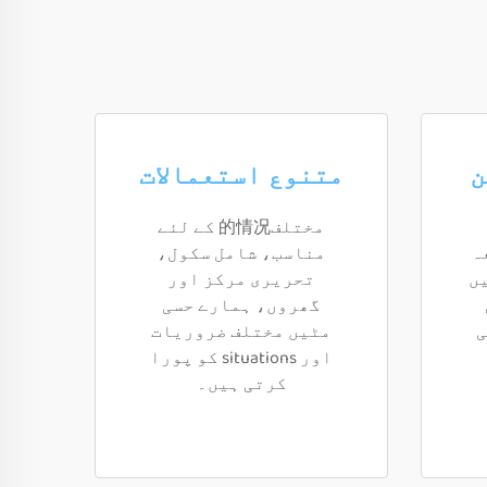
ن
متنوع استعمالات
مختلف的情况 کے لئے
ہ
مناسب، شامل سکول،
ں
تحریری مرکز اور
گھروں، ہمارے حسی
ی
مٹیں مختلف ضروریات
اور situations کو پورا
کرتی ہیں۔