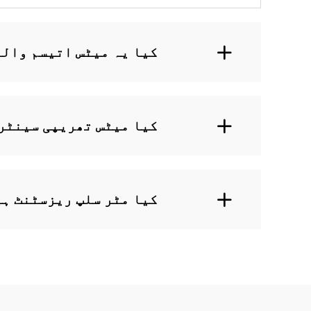
کیا یہ میٹس اتیسم والے
کیا میٹس تھریپی سینٹر
کیا مٹر سلپ ریزسٹنٹ ہ