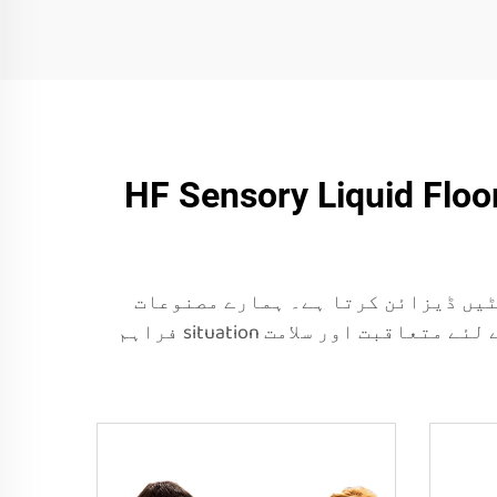
HF Sensory Liquid Floo
پورٹ کرنے والی حسی مٹیں ڈیزائن کرتا ہے۔ ہمارے مصنوعات
تعلیمی ادارے، تحریری مرکز اور گھریلو استعمال کے لئے مثالی ہیں، جو سیکھنے اور خلا کے لئے متعاقبت اور سلامت situation فراہم