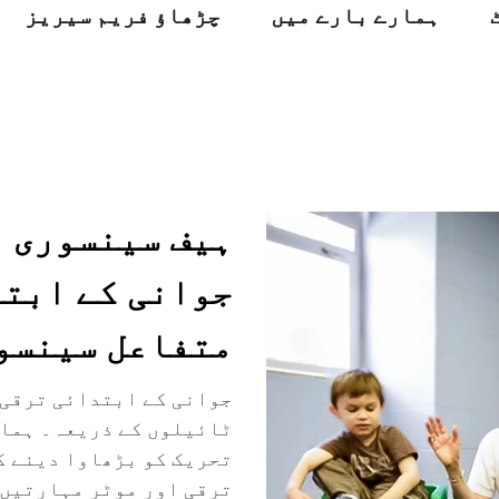
ہمارے بارے میں
چڑھاؤ فریم سیریز
ہیف سینسوری ل
جوانی کے ابتد
متفاعل سینسو
ٹائیلوں کے ذریعہ۔ ہمار
تحریک کو بڑھاوا دینے ک
ترقی اور موٹر مہارتیں 