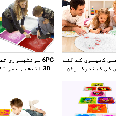
1 حسی کھیلوں کے لئے
6PC مونٹیسوری ت
 کی کیندرگارٹن
3D اتیشیہ حسی ت
 ڈاینامک مائع
رنگ PVC کھیلو
ز حسی مائع فلور
ڈانس مائع فلور ٹ
کے لئے ٹوڈلر گیل
لاوا آؤٹドوور 
ٹ بچوں کے لئے
بچوں کے لئے