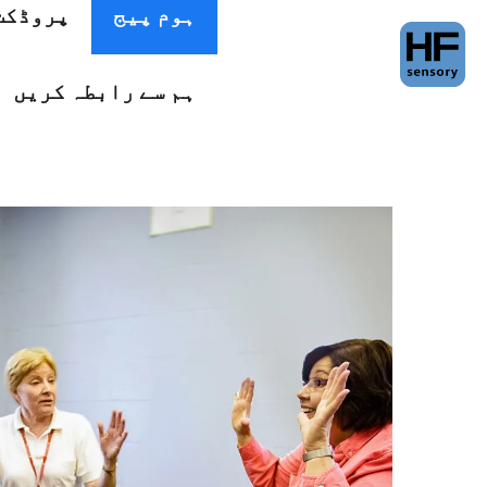
ہوم پیج
پروڈکٹ
ہم سے رابطہ کریں