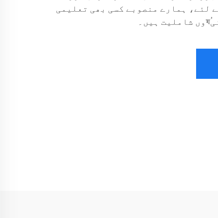
 لئے، ہمارے منصوبے کسی بھی تعلیمی
ں۔