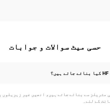
حسی میٹ سوالات و جوابات
 ہیں؟
 متریلز سے بنائے جاتے ہیں، انھیں غیر زہریلوں ر
انت کے لئے۔