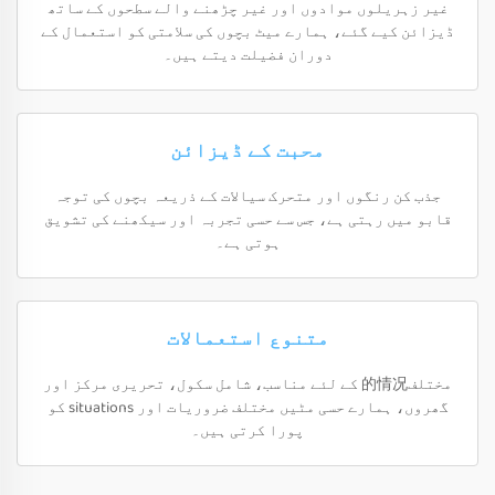
غیر زہریلوں موادوں اور غیر چڑھنے والے سطحوں کے ساتھ
ڈیزائن کیے گئے، ہمارے میٹ بچوں کی سلامتی کو استعمال کے
دوران فضیلت دیتے ہیں۔
محبت کے ڈیزائن
جذب کن رنگوں اور متحرک سیالات کے ذریعہ بچوں کی توجہ
قابو میں رہتی ہے، جس سے حسی تجربہ اور سیکھنے کی تشویق
ہوتی ہے۔
متنوع استعمالات
مختلف的情况 کے لئے مناسب، شامل سکول، تحریری مرکز اور
گھروں، ہمارے حسی مٹیں مختلف ضروریات اور situations کو
پورا کرتی ہیں۔