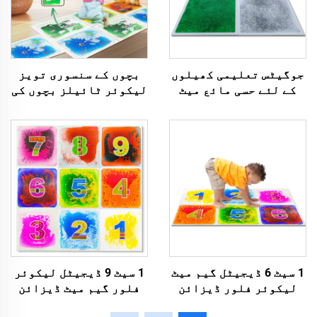
جوگیٹس تعلیمی کھیلوں
بچوں کے سنسوری تويز
کے لئے حسی مائع میٹ
لیکوئر ٹائیلز بچوں کی
مائع لاوا فلور ٹائیل
دیکھنے کی قوت کو بہتر
اتیشیہ کے لئے فجیٹ
بنانے کے لئے رنگنداز
بچوں کے لئے
انڈور کے لئے جوڑا جا
سکتا ہے سنسوری میٹس
1 سیٹ 6 ڈیجیٹل گیم میٹ
1 سیٹ 9 ڈیجیٹل لیکوئر
لیکوئر فلور ڈیزائن
فلور گیم میٹ ڈیزائن
لڑکیاں یا لڑکوں کے
بچوں کے اندر کھیلنے