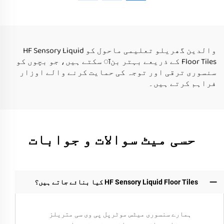
لئے ہوپاسکاچ کھیلنے
کے تعلیمی تويز اتیزم
کے تعلیمی تويز اتیزم
والے بچے گھر کے
والے بچے گھر کے
استعمال کے لئے
استعمال کے لئے
والدین گھریلو تعلیمی ماحول کو HF Sensory Liquid
Floor Tiles کے ذریعے بہتر بنा سکتے ہیں، جو بچوں کو
سنسوری ترقی اور توجہ کی حمایت کرنے والے اوزار
فراہم کرتے ہیں۔
حسی میٹ سوالات و جوابات
HF Sensory Liquid Floor Tiles کیا بنائے جاتے ہیں؟
ہمارے سنسوری میٹس موٹرپل پی وی سی متریلز