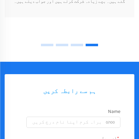
گئے ہیں۔ بچے زیادہ شرکت کرتے ہیں اور جواب دیتے ہیں۔
ہم سے رابطہ کریں
Name
0/100
ای میل