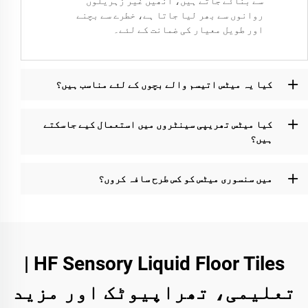
سے بنائے جاتے ہیں، انھیں غیر زہریلوں
روانوں سے بھر لیا جاتا ہے، خطرے سے بچنے
اور طویل معیار کی ضمانت کے لئے۔
کیا یہ میٹس اتیسم والے بچوں کے لئے مناسب ہیں؟
کیا میٹس تھریپی سینٹروں میں استعمال کیے جاسکتے
ہیں؟
میں سنسوری میٹس کو کس طرح سافہ کروں؟
HF Sensory Liquid Floor Tiles |
تعلیمی، تھراپیوٹک اور مزید