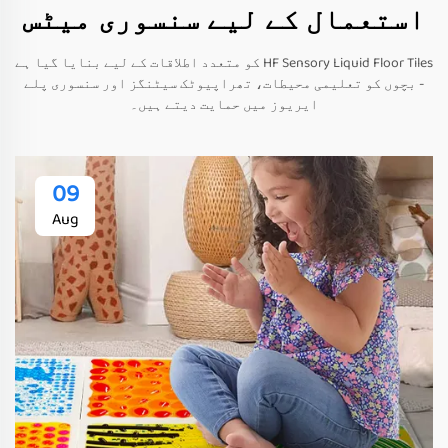
استعمال کے لیے سنسوری میٹس
HF Sensory Liquid Floor Tiles کو متعدد اطلاقات کے لیے بنایا گیا ہے
- بچوں کو تعلیمی محیطات، تھراپیوٹک سیٹنگز اور سنسوری پلے
ایریوز میں حمایت دیتے ہیں۔
09
Aug