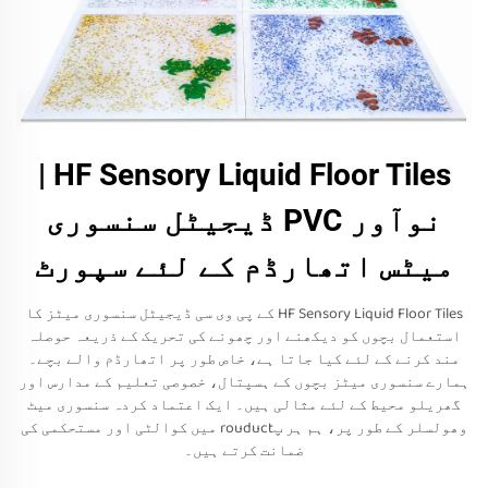
HF Sensory Liquid Floor Tiles |
نوآور PVC ڈیجیٹل سنسوری
میٹس اتھارڈم کے لئے سپورٹ
HF Sensory Liquid Floor Tiles کے پی وی سی ڈیجیٹل سنسوری میٹز کا
استعمال بچوں کو دیکھنے اور چھونے کی تحریک کے ذریعہ حوصلہ
مند کرنے کے لئے کیا جاتا ہے، خاص طور پر اتھارڈم والے بچے۔
ہمارے سنسوری میٹز بچوں کے ہسپتال، خصوصی تعلیم کے مدارس اور
گھریلو محیط کے لئے مثالی ہیں۔ ایک اعتماد کردہ سنسوری میٹ
وھولسلر کے طور پر، ہم ہر پrouduct میں کوالٹی اور مستحکمی کی
ضمانت کرتے ہیں۔