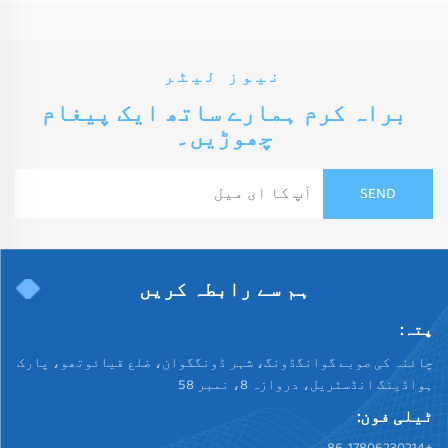
نیوز لیٹر
براہ کرم ہمارے ساتھ ایک پیغام
چھوڑیں۔
ہم سے رابطہ کریں
پتہ:
چائنہ کی صوبے گوانگڈونگ، شہر ڈونگگوان، ضلع قیائوتھو، پارک
ہواڈینگ انڈسٹریل، دروازہ 8، نمبر 58
ٹیلی فون:
+86-17806230214