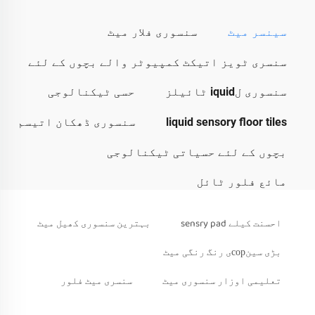
سینسر میٹ
سنسوری فلار میٹ
سنسری ٹویز اتیکٹ کمپیوٹر والے بچوں کے لئے
سنسوری لiquid ٹائیلز
حسی ٹیکنالوجی
liquid sensory floor tiles
سنسوری ڈھکان اتیسم
بچوں کے لئے حسیاتی ٹیکنالوجی
مائع فلور ٹائل
احسنت کیلے sensry pad
بہترین سنسوری کھیل میٹ
بڑی سینсорی رنگ رنگی میٹ
تعلیمی اوزار سنسوری میٹ
سنسری میٹ فلور