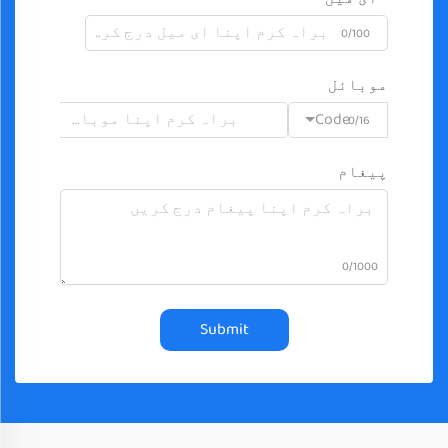
0/100
موبائل
Code
0/16
پیغام
0/1000
Submit