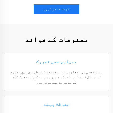
قیمت حاصل کریں
مصنوعات کے فوائد
معیاری حسی تحریک
ہمارے حسی میٹ تعلیمی اور معالجاتی تنظیموں میں مضبوط
استعمال کے خلاف بنائے گئے ہیں، جس سے طویل مدت تک کام
کرنے کی صلاحیت ہوتی ہے۔
حفاظت پہلے