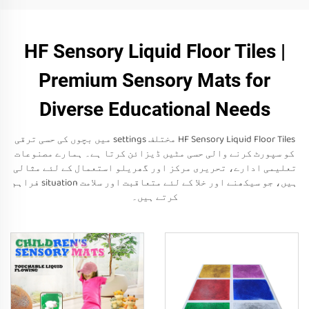
HF Sensory Liquid Floor Tiles |
Premium Sensory Mats for
Diverse Educational Needs
HF Sensory Liquid Floor Tiles مختلف settings میں بچوں کی حسی ترقی
کو سپورٹ کرنے والی حسی مٹیں ڈیزائن کرتا ہے۔ ہمارے مصنوعات
تعلیمی ادارے، تحریری مرکز اور گھریلو استعمال کے لئے مثالی
ہیں، جو سیکھنے اور خلا کے لئے متعاقبت اور سلامت situation فراہم
کرتے ہیں۔