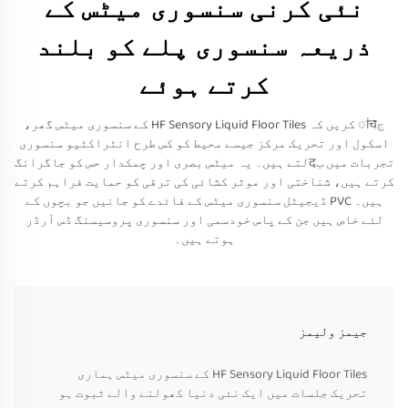
نئی کرنی سنسوری میٹس کے
ذریعہ سنسوری پلے کو بلند
کرتے ہوئے
جांच کریں کہ HF Sensory Liquid Floor Tiles کے سنسوری میٹس گھر،
اسکول اور تحریک مرکز جیسے محیط کو کس طرح انٹراکٹیو سنسوری
تجربات میں بदلتے ہیں۔ یہ میٹس بصری اور چمکدار حس کو جاگرانگ
کرتے ہیں، شناختی اور موٹر کشائی کی ترقی کو حمایت فراہم کرتے
ہیں۔ PVC ڈیجیٹل سنسوری میٹس کے فائدے کو جانیں جو بچوں کے
لئے خاص ہیں جن کے پاس خودسمی اور سنسوری پروسیسنگ ڈس آرڈر
ہوتے ہیں۔
جیمز ولیمز
HF Sensory Liquid Floor Tiles کے سنسوری میٹس ہماری
تحریک جلسات میں ایک نئی دنیا کھولنے والے ثبوت ہو