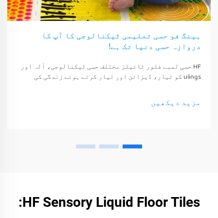
ہینگ فو حسی تعلیمی ٹیکنالوجی کا آپ کا
دروازہ حسی دنیا تک ہے!
HF حسی لمبے فلور ٹائیلز مختلف حسی ٹیکنالوجی، آلہ اور
ulings کو تیار، ڈیزائن اور تیار کرتے ہوئے زندگی کی
معیشت اور خوشی کو بہتر بناتے ہیں۔ یہ ٹیکنالوجی، آلہ
اور ulings صرف ان کے حواس کو جگا سکتے ہیں
مزید دیکھیں
HF Sensory Liquid Floor Tiles: