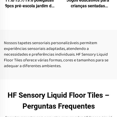
11.8/15.7/19.6 polegadas
Jogos educativos para
9pcs pré-escola jardim de
crianças sentadas
infância piso sensorial
inquietas e autistas
estofado crianças não
Montessori tapete
escorregadiça esteiras
sensorial uv reflector
sensoriais azulejos
sensorial azulejos líquidos
líquidos de piso conjunto
de piso
Nossos tapetes sensoriais personalizáveis permitem
experiências sensoriais adaptadas, atendendo a
necessidades e preferências individuais. HF Sensory Liquid
Floor Tiles oferece várias formas, cores e tamanhos para se
adequar a diferentes ambientes.
HF Sensory Liquid Floor Tiles –
Perguntas Frequentes