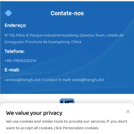
Contate-nos
Endereço:
Nº 58, Pátio 8, Parque Industrial Huadeng, Qiaotou Town, cidade de
Dongguan, Província de Guangdong, China
Telefone:
+86-17806230214
E-mail:
vendas@hengfu.ltd
/ Contact E-maill:
soda@hengfu.ltd
We value your privacy
Direitos Autorais © 2024, Dongguan Hengfu Plastic Products Co.,
We use cookies and similar tools to provide our services. If you don't
Ltd. Todos os Direitos Reservados
Política de privacidade
want to accept all cookies, click Personalize cookies.