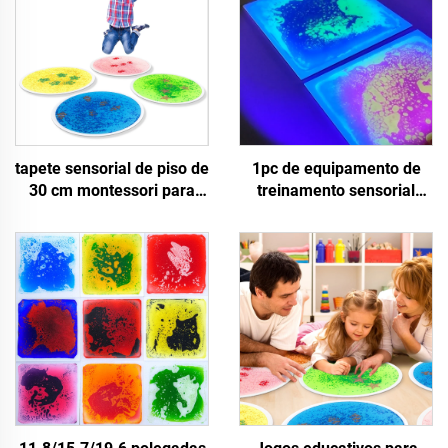
tapete sensorial de piso de
1pc de equipamento de
30 cm montessori para
treinamento sensorial
brinquedos educativos
brinquedos de alívio de
infantis uv azulejos de
stress UV líquido sensorial
piso líquidos sensoriais
tapete de chão brinquedos
reflexivos para brinquedos
sensoriais para crianças
de fidgets
com necessidades
especiais autismo