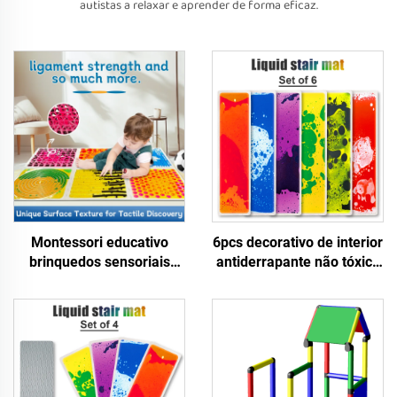
autistas a relaxar e aprender de forma eficaz.
Montessori educativo
6pcs decorativo de interior
brinquedos sensoriais
antiderrapante não tóxico
massagem texturizada
crianças educacionais
líquido sensorial azulejos
escada líquida estofado de
de chão criança brincar
piso brinquedos sensoriais
tapete brinquedos
para crianças autistas
sensoriais para crianças
autistas