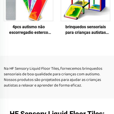
4pcs autismo não
brinquedos sensoriais
escorregadio esterco
para crianças autistas
sensorial Montessori
azulejos de piso sensoriais
brinquedo sensorial
quadrados azulejos de
educacional esterco
piso líquido redondo
escada líquido brinquedos
interior azulejos de piso
sensoriais para crianças
líquido sensoriais azulejos
autistas
de piso líquido para
Na HF Sensory Liquid Floor Tiles, fornecemos brinquedos
criança
sensoriais de boa qualidade para crianças com autismo.
Nossos produtos são projetados para ajudar as crianças
autistas a relaxar e aprender de forma eficaz.
HF Sensory Liquid Floor Tiles: