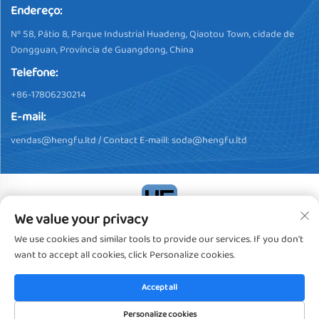
Endereço:
Nº 58, Pátio 8, Parque Industrial Huadeng, Qiaotou Town, cidade de
Dongguan, Província de Guangdong, China
Telefone:
+86-17806230214
E-mail:
vendas@hengfu.ltd
/ Contact E-maill:
soda@hengfu.ltd
We value your privacy
Direitos Autorais © 2024, Dongguan Hengfu Plastic Products Co.,
We use cookies and similar tools to provide our services. If you don't
Ltd. Todos os Direitos Reservados
Política de privacidade
want to accept all cookies, click Personalize cookies.
Accept all
Personalize cookies