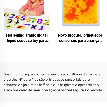
Hot selling arabic digital
Novo produto: brinquedos
liquid squeeze toy para
sensoriais para crianças
educação infantil para
com autismo, brinquedos
crianças autistas de 2 a 5
de quebra-cabeças para
anos
crianças, azulejos fluidos
quadrados luminosos
Desenvolvidos para jovens aprendizes, os Blocos Sensoriais
Líquidos HF para Piso são brinquedos sensoriais para
crianças do jardim de infância que inspiram o aprendizado
ativo por meio de uma interação sensorial segura e divertida.