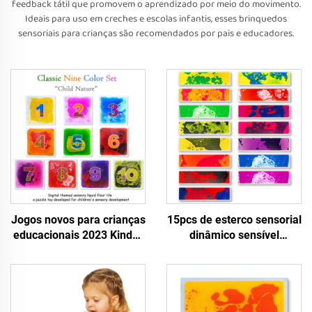
feedback tátil que promovem o aprendizado por meio do movimento.
Ideais para uso em creches e escolas infantis, esses brinquedos
sensoriais para crianças são recomendados por pais e educadores.
Jogos novos para crianças
15pcs de esterco sensorial
educacionais 2023 Kinder
dinâmico sensível
spielzeug sensorische
interativo botões de piano
bodenfliesen
de canto redondo lava 15
cores escada azulejos de
piso líquido conjunto