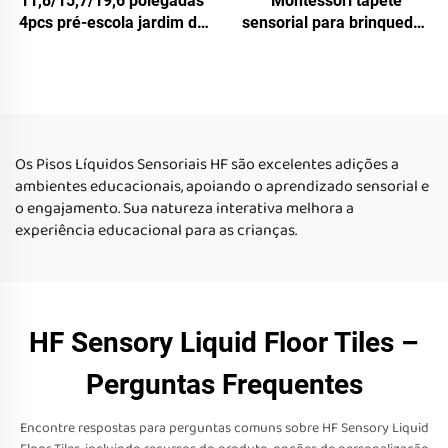
11,8/15,7/19,6 polegadas
Montessori tapete
4pcs pré-escola jardim de
sensorial para brinquedos
infância piso sensorial
educativos infantis
estofado crianças não
azulejos sensoriais
escorregadio tapetes
líquidos reflexivos UV para
sensoriais azulejos
brinquedos
líquidos de piso conjunto
Os Pisos Líquidos Sensoriais HF são excelentes adições a
ambientes educacionais, apoiando o aprendizado sensorial e
o engajamento. Sua natureza interativa melhora a
experiência educacional para as crianças.
HF Sensory Liquid Floor Tiles –
Perguntas Frequentes
Encontre respostas para perguntas comuns sobre HF Sensory Liquid