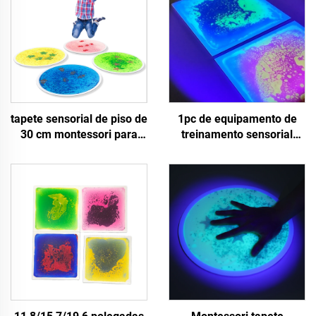
tapete sensorial de piso de
1pc de equipamento de
30 cm montessori para
treinamento sensorial
brinquedos educativos
brinquedos de alívio de
infantis uv azulejos de
stress UV líquido sensorial
piso líquidos sensoriais
tapete de chão brinquedos
reflexivos para brinquedos
sensoriais para crianças
de fidgets
com necessidades
especiais autismo