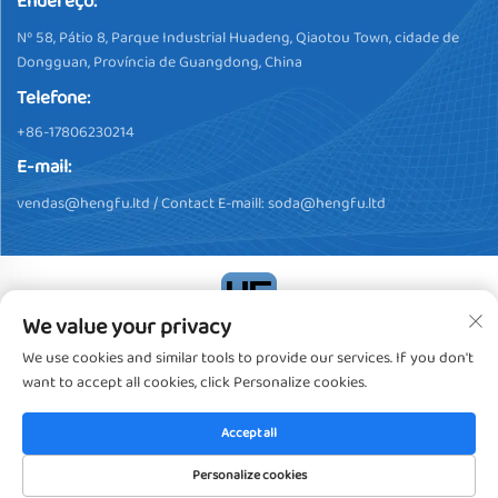
Endereço:
Nº 58, Pátio 8, Parque Industrial Huadeng, Qiaotou Town, cidade de
Dongguan, Província de Guangdong, China
Telefone:
+86-17806230214
E-mail:
vendas@hengfu.ltd
/ Contact E-maill:
soda@hengfu.ltd
We value your privacy
Direitos Autorais © 2024, Dongguan Hengfu Plastic Products Co.,
We use cookies and similar tools to provide our services. If you don't
Ltd. Todos os Direitos Reservados
Política de privacidade
want to accept all cookies, click Personalize cookies.
Accept all
Personalize cookies