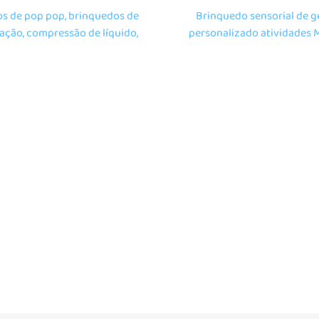
os de pop pop, brinquedos de
Brinquedo sensorial de ge
ação, compressão de líquido,
personalizado atividades 
enchidos com gel sensorial,
brinquedos de gel 3D T
uedos de experiência sensorial,
crianças autistas alívio d
uedos sensoriais para crianças
autistas.