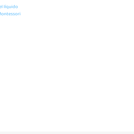
l líquido
Montessori
PU para
e ansiedade