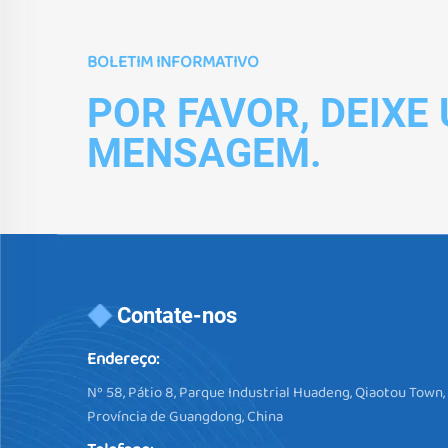
BOLETIM INFORMATIVO
POR FAVOR, DEIXE
MENSAGEM.
Contate-nos
Endereço:
Nº 58, Pátio 8, Parque Industrial Huadeng, Qiaotou Town
Província de Guangdong, China