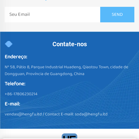
Contate-nos
Endereço:
Nº 58, Pátio 8, Parque Industrial Huadeng, Qiaotou Town, cidade de
Dongguan, Província de Guangdong, China
Telefone:
+86-17806230214
E-mail:
vendas@hengfu.ltd
/ Contact E-maill:
soda@hengfu.ltd