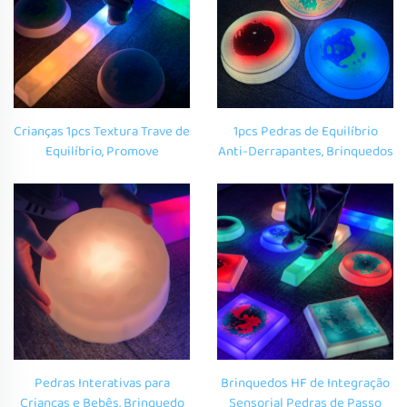
Crianças 1pcs Textura Trave de
1pcs Pedras de Equilíbrio
Equilíbrio, Promove
Anti-Derrapantes, Brinquedos
Coordenação Brinquedos
Sensoriais Interativos de
Sensoriais para Autismo,
Coordenação, Pedras que
Equipamento de Integração
Brilham ao Toque para
Sensorial Pedras para
Crianças
Caminhar
Pedras Interativas para
Brinquedos HF de Integração
Crianças e Bebês, Brinquedo
Sensorial Pedras de Passo