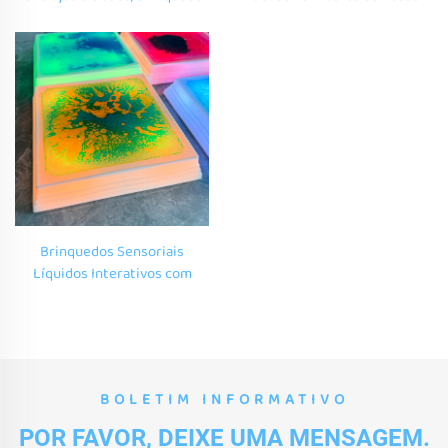
Sensorial com Pedras de
com Iluminação e Trave de
Equilíbrio que Brilham, Pedras
Equilíbrio, Brinquedos
que Brilham ao Toque
Educacionais para Autismo,
Pedras de Equilíbrio Coloridas
Brinquedos Sensoriais
Líquidos Interativos com
Ativação por Toque, Pedras de
Passo que Brilham para o
Desenvolvimento da
Coordenação em Crianças
BOLETIM INFORMATIVO
POR FAVOR, DEIXE UMA MENSAGEM.