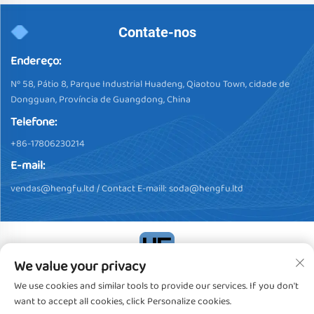
Contate-nos
Endereço:
Nº 58, Pátio 8, Parque Industrial Huadeng, Qiaotou Town, cidade de
Dongguan, Província de Guangdong, China
Telefone:
+86-17806230214
E-mail:
vendas@hengfu.ltd
/ Contact E-maill:
soda@hengfu.ltd
We value your privacy
Direitos Autorais © 2024, Dongguan Hengfu Plastic Products Co.,
We use cookies and similar tools to provide our services. If you don't
Ltd. Todos os Direitos Reservados
Política de privacidade
want to accept all cookies, click Personalize cookies.