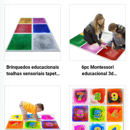
Brinquedos educacionais
6pc Montessori
toalhas sensoriais tapete
educacional 3d
líquido lava líquida
equipamento sensorial
azulejos de piso para
autismo cor brinquedos de
crianças autistas inquietas
PVC dança azulejos de
piso líquido lava exterior
tapete de brinquedo para
crianças