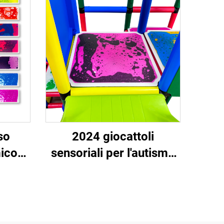
so
2024 giocattoli
mico
sensoriali per l'autismo
tivo
rilassanti giocattoli per il
rte
movimento e piastrelle
va 15
liquide per
relle
l'apprendimento e la