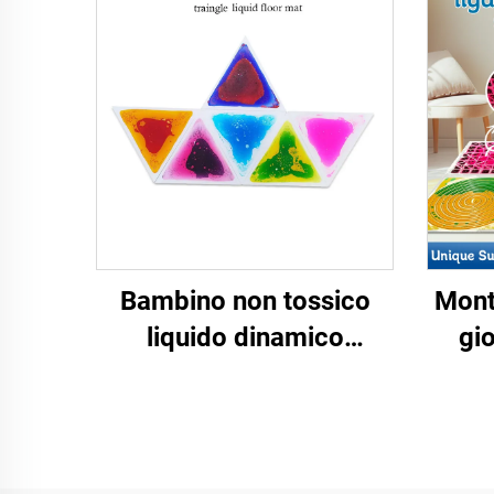
Bambino non tossico
Mont
liquido dinamico
gio
pavimento colore gel
ma
pavimento d'arte asilo di
l
gioco sensoriale
pias
piastrelle liquido matto
mate