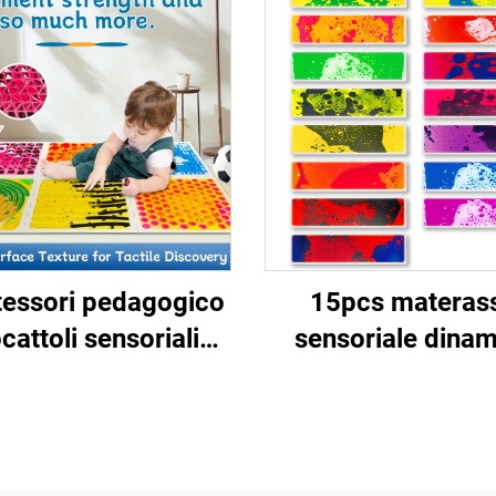
essori pedagogico
15pcs materas
cattoli sensoriali
sensoriale dina
ssaggi a texture
sensibile interat
iquidi sensoriali
rotondo pianofo
trelle da pavimento
angolo pulsanti la
rasso per bambini
colori scala piast