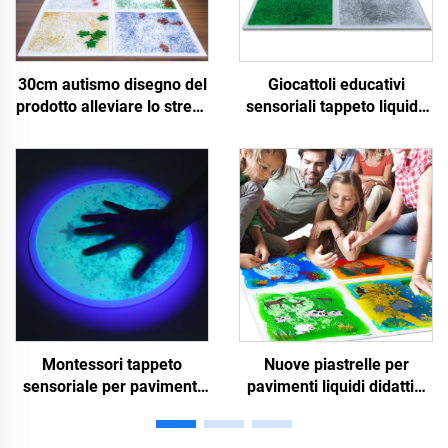
30cm autismo disegno del
Giocattoli educativi
prodotto alleviare lo stress
sensoriali tappeto liquido
ansia didattica pavimento
piastrelle di pavimento di
liquido piastrelle
lava liquida per bambini
sensoriale tappeto gel
autistici inquieti
pavimento tappeto di lava
per autistici
Montessori tappeto
Nuove piastrelle per
sensoriale per pavimenti
pavimenti liquidi didattici
per giocattoli didattici per
Montessori compressori
bambini piastrelle
sensoriali per il