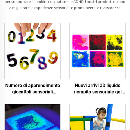
per supportare i bambini con autismo e ADHD, i nostri prodotti mirano
a migliorare le esperienze sensoriali e promuovere la rilassatezza.
Numero di apprendimento
Nuovi arrivi 3D liquido
giocattoli sensoriali
riempito sensoriale gel
didattici giocattoli a forma
pad prescolare educativo
trasparente multicolore
TPU giocattoli sensoriali
per autistici
tattili per bambini autistici