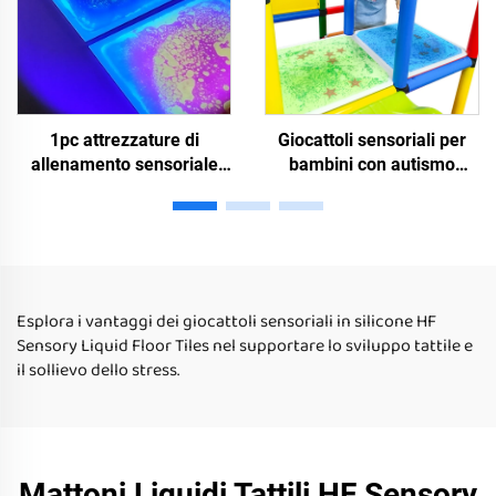
1pc attrezzature di
Giocattoli sensoriali per
allenamento sensoriale
bambini con autismo
giocattoli per alleviare lo
all'estero, giocattoli puzzle
stress UV liquidi
per l'asilo, piastrelle di
sensoriale tappeto da
pavimento liquido
terra sensoriale giocattoli
arrotondate quadrate
per bambini con bisogni
interne
speciali autismo
Esplora i vantaggi dei giocattoli sensoriali in silicone HF
Sensory Liquid Floor Tiles nel supportare lo sviluppo tattile e
il sollievo dello stress.
Mattoni Liquidi Tattili HF Sensory