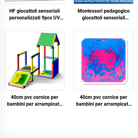
HF giocattoli sensoriali
Montessori pedagogico
personalizzati 9pcs UV
giocattoli sensoriali
liquidi sensoriali piastrelle
massaggi a texture liquidi
di pavimento sensoriali
sensoriali piastrelle da
tappeti sensoriali gel
pavimento materasso per
liquido pad per bambini
bambini giocattoli
autismo inquietanti
sensoriali per bambini
autistici
40cm pvc cornice per
40cm pvc cornice per
bambini per arrampicata
bambini per arrampicata
accessori giocattoli di
accessori giocattoli di
estrusione sicuri affidabili
estrusione sicuri affidabili
piastrelle sensoriali liquide
piastrelle sensoriali liquide
per pavimenti per 0-14
per pavimenti per 0-14
anni
anni