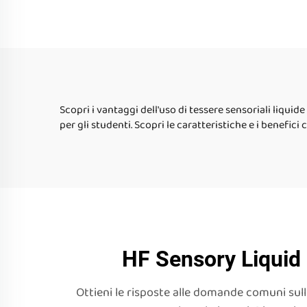
sensoriali tappeti
pias
sensoriali gel liquido pad
mate
per bambini autismo
gioca
inquietanti
b
Scopri i vantaggi dell'uso di tessere sensoriali liqui
per gli studenti. Scopri le caratteristiche e i benefici
HF Sensory Liquid 
Ottieni le risposte alle domande comuni sulle