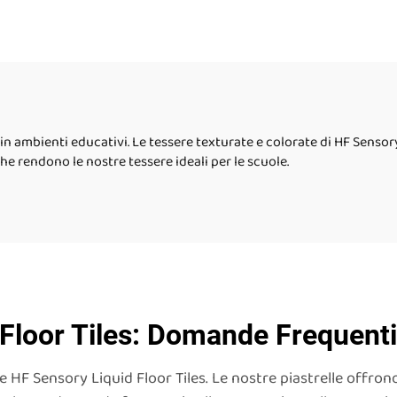
trelle da pavimento
compresa tra 0 e 6
rasso per bambini
giocattolo puzz
ttoli sensoriali per
piastrelle circol
ambini autistici
sensoriali liqui
de in ambienti educativi. Le tessere texturate e colorate di HF Sens
 che rendono le nostre tessere ideali per le scuole.
Floor Tiles: Domande Frequenti 
 HF Sensory Liquid Floor Tiles. Le nostre piastrelle offron