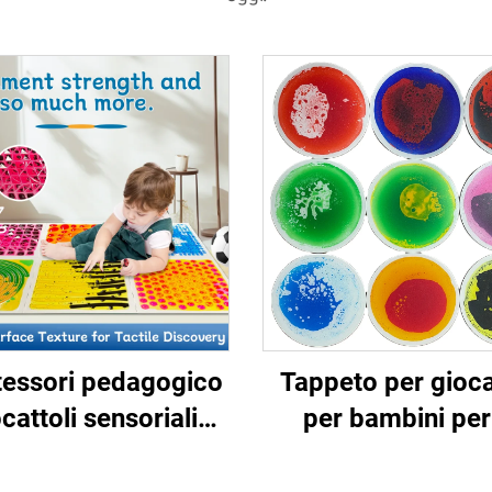
essori pedagogico
Tappeto per gioca
cattoli sensoriali
per bambini per
ssaggi a texture
crescita sana d
iquidi sensoriali
bambino di et