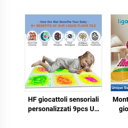
HF giocattoli sensoriali
Mont
personalizzati 9pcs UV
gio
liquidi sensoriali
ma
piastrelle di pavimento
l