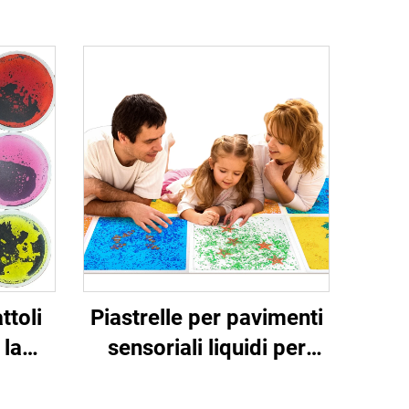
ttoli
Piastrelle per pavimenti
 la
sensoriali liquidi per
el
acquari quadrati adatte
à
al trattamento di