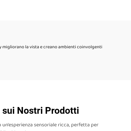
 anni
bambini con autismo,
le
giocattoli da puzzle per
ari
bambini, giocattoli da
de
spremitura
ory migliorano la vista e creano ambienti coinvolgenti
sui Nostri Prodotti
o un'esperienza sensoriale ricca, perfetta per