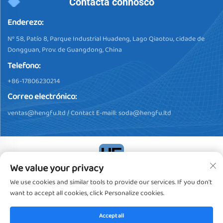
Contacta connosco
Enderezo:
Nº 58, Patío 8, Parque Industrial Huadeng, Lago Qiaotou, cidade de
Dongguan, Prov. de Guangdong, China
Telefono:
+86-17806230214
Correo electrónico:
ventas@hengfu.ltd
/ Contact E-maill:
soda@hengfu.ltd
We value your privacy
Dereitos de autor © 2024, Dongguan Hengfu Plastic Products Co.,
We use cookies and similar tools to provide our services. If you don't
Ltd. Todos os dereitos reservados
Política de privacidade
want to accept all cookies, click Personalize cookies.
Accept all