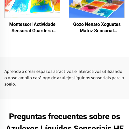
Montessori Actividade
Gozo Nenato Xoguetes
Sensorial Guardería
Matriz Sensorial
Puzzle Suelo Nenatos
Educacionais 3D PVC
Xoguetes Sen Tóxicos
Líquido Suelo Sensorial
Matriz Sensorial Líquida
Líquido Pezas
Aprende a crear espazos atractivos e interactivos utilizando
o noso amplio catálogo de azulejos líquidos sensoriais para o
soalo.
Preguntas frecuentes sobre os
Azulexos Líquidos Sensoriais HF