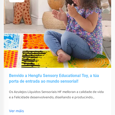
Benvido a Hengfu Sensory Educational Toy, a túa
porta de entrada ao mundo sensorial!
Os Azulejos Líquidos Sensoriais HF melloran a calidade de vida
e a felicidade desenvolvendo, diseñando e producindo
diversos xoguetes, ferramentas e equipos sensoriais. Estes
xoguetes, ferramentas e equipos non só estimulan os seus
Ver máis
sentidos