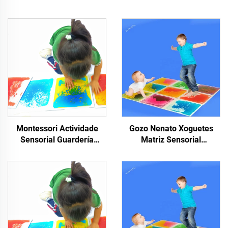
Montessori Actividade
Gozo Nenato Xoguetes
Sensorial Guardería
Matriz Sensorial
Puzzle Suelo Nenatos
Educacionais 3D PVC
Xoguetes Sen Tóxicos
Líquido Suelo Sensorial
Matriz Sensorial Líquida
Líquido Pezas