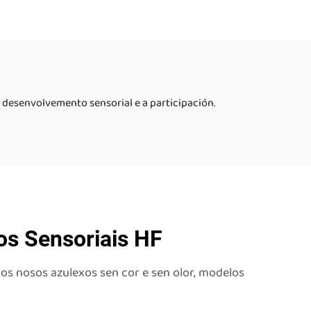
s
sensoriales para niños
con autismo baldosas de
suelo líquido
desenvolvemento sensorial e a participación.
os Sensoriais HF
os nosos azulexos sen cor e sen olor, modelos