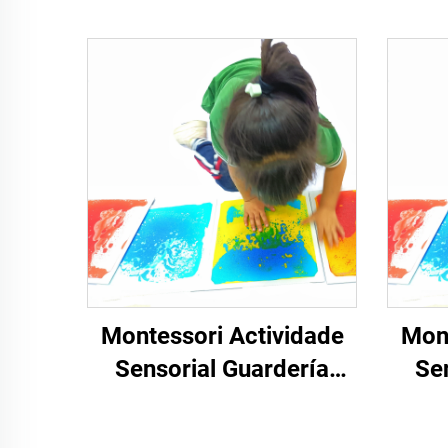
Montessori Actividade
Mont
Sensorial Guardería
Se
Puzzle Suelo Nenatos
Puz
Xoguetes Sen Tóxicos
Xog