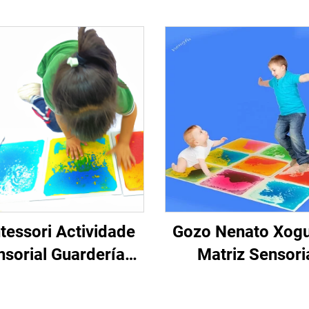
essori Actividade
Gozo Nenato Xog
nsorial Guardería
Matriz Sensori
zle Suelo Nenatos
Educacionais 3D
uetes Sen Tóxicos
Líquido Suelo Sens