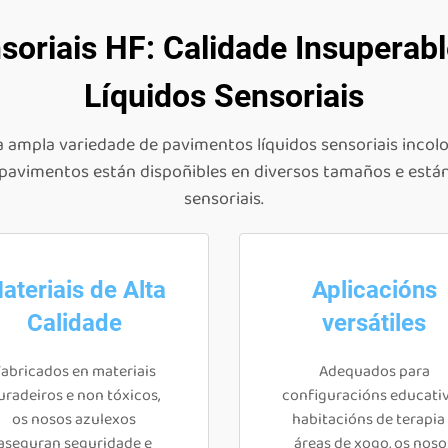
oriais HF: Calidade Insuperab
Líquidos Sensoriais
 ampla variedade de pavimentos líquidos sensoriais incolor
s pavimentos están dispoñibles en diversos tamaños e está
sensoriais.
ateriais de Alta
Aplicacións
Calidade
versátiles
abricados en materiais
Adequados para
uradeiros e non tóxicos,
configuracións educativ
os nosos azulexos
habitacións de terapia
aseguran seguridade e
áreas de xogo, os noso