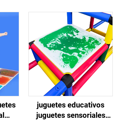
uetes
juguetes educativos
al
juguetes sensoriales
 PVC
baldosas líquidas
orial
sensoriales juguetes