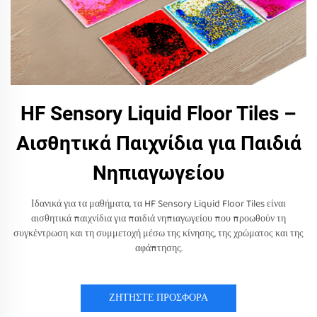
HF Sensory Liquid Floor Tiles –
Αισθητικά Παιχνίδια για Παιδιά
Νηπιαγωγείου
Ιδανικά για τα μαθήματα, τα HF Sensory Liquid Floor Tiles είναι
αισθητικά παιχνίδια για παιδιά νηπιαγωγείου που προωθούν τη
συγκέντρωση και τη συμμετοχή μέσω της κίνησης, της χρώματος και της
αφάπτησης.
ΖΗΤΗΣΤΕ ΠΡΟΣΦΟΡΑ