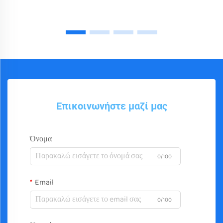
Επικοινωνήστε μαζί μας
Όνομα
0/100
Email
0/100