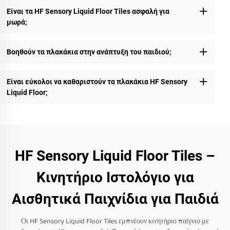
Είναι τα HF Sensory Liquid Floor Tiles ασφαλή για
μωρά;
Βοηθούν τα πλακάκια στην ανάπτυξη του παιδιού;
Είναι εύκολοι να καθαριστούν τα πλακάκια HF Sensory
Liquid Floor;
HF Sensory Liquid Floor Tiles –
Κινητήριο Ιστολόγιο για
Αισθητικά Παιχνίδια για Παιδιά
Οι HF Sensory Liquid Floor Tiles εμπνέουν κινητήριο παίγνιο με