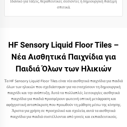
Ιδανικό για τάξεις, θεραπευτικές σεσιόντες ή δημιουργική παίξιμη
σπιτικά.
HF Sensory Liquid Floor Tiles –
Νέα Αισθητικά Παιχνίδια για
Παιδιά Όλων των Ηλικιών
Τα HF Sensory Liquid Floor Tiles είναι νέα αισθητικά παιχνίδια για παιδιά
όλων των ηλικιών που σχεδιάστηκαν για να ενισχύσουν τη δημιουργική
παιχνίδι και την ανάπτυξη. Αυτά τα πολλαπλές λειτουργίες αισθητικά
παιχνίδια για παιδιά προσφέρουν φωτεινή οπτική μετάφραση και
αφήγγιστική ανταπόκριση που προωθούν τη μάθηση μέσω της κίνησης.
Άριστα για χρήση σε προσχολικό και σχολεία, αυτά τα αισθητικά
παιχνίδια για παιδιά συστέλλονται από γονείς και εκπαιδευτικούς.