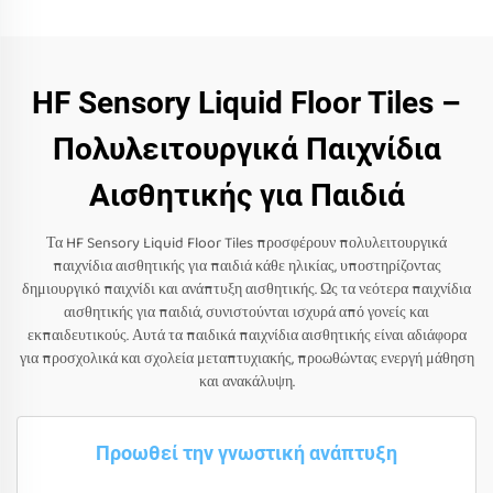
HF Sensory Liquid Floor Tiles –
Πολυλειτουργικά Παιχνίδια
Αισθητικής για Παιδιά
Τα HF Sensory Liquid Floor Tiles προσφέρουν πολυλειτουργικά
παιχνίδια αισθητικής για παιδιά κάθε ηλικίας, υποστηρίζοντας
δημιουργικό παιχνίδι και ανάπτυξη αισθητικής. Ως τα νεότερα παιχνίδια
αισθητικής για παιδιά, συνιστούνται ισχυρά από γονείς και
εκπαιδευτικούς. Αυτά τα παιδικά παιχνίδια αισθητικής είναι αδιάφορα
για προσχολικά και σχολεία μεταπτυχιακής, προωθώντας ενεργή μάθηση
και ανακάλυψη.
Προωθεί την γνωστική ανάπτυξη