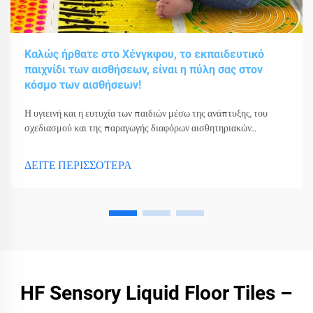
Καλώς ήρθατε στο Χένγκφου, το εκπαιδευτικό
παιχνίδι των αισθήσεων, είναι η πύλη σας στον
κόσμο των αισθήσεων!
Η υγιεινή και η ευτυχία των παιδιών μέσω της ανάπτυξης, του
σχεδιασμού και της παραγωγής διαφόρων αισθητηριακών
παιχνιδιών, εργαλείων και εξοπλισμού.
ΔΕΙΤΕ ΠΕΡΙΣΣΟΤΕΡΑ
HF Sensory Liquid Floor Tiles –