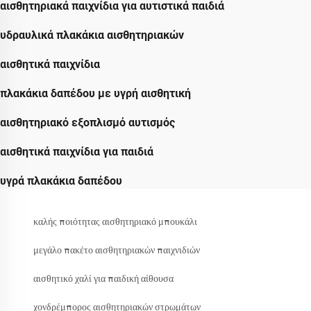
αισθητηριακά παιχνίδια για αυτιστικά παιδιά
υδραυλικά πλακάκια αισθητηριακών
αισθητικά παιχνίδια
πλακάκια δαπέδου με υγρή αισθητική
αισθητηριακό εξοπλισμό αυτισμός
αισθητικά παιχνίδια για παιδιά
υγρά πλακάκια δαπέδου
καλής ποιότητας αισθητηριακό μπουκάλι
μεγάλο πακέτο αισθητηριακών παιχνιδιών
αισθητικό χαλί για παιδική αίθουσα
χονδρέμπορος αισθητηριακών στρωμάτων