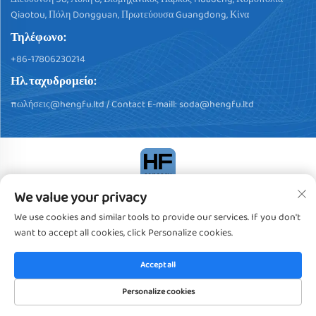
Qiaotou, Πόλη Dongguan, Πρωτεύουσα Guangdong, Κίνα
Τηλέφωνο:
+86-17806230214
Ηλ. ταχυδρομείο:
πωλήσεις@hengfu.ltd
/ Contact E-maill:
soda@hengfu.ltd
We value your privacy
Δικαιώματα πνευματικής ιδιοκτησίας © 2024, Dongguan Hengfu
Plastic Products Co., Ltd. Πάντα τα δικαιώματα κατεχόμενα
We use cookies and similar tools to provide our services. If you don't
Πολιτική Απορρήτου
want to accept all cookies, click Personalize cookies.
Accept all
Personalize cookies
ΑΡΧΙΚΗ ΣΕΛΙΔΑ
ΠΡΟΪΟΝΤΑ
ΗΛ. ΤΑΧΥΔΡΟΜΕΊΟ
ΤΗΛ