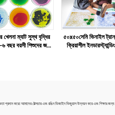
র খেলনা ম্যাট সুস্থ বৃদ্ধির
৫০x৫০সেমি ভিনাইল ট্রান
-৬ বছর বয়সী শিশুদের জন্য
ক্রিয়াশীল ইনডারস্ট্যান্ডিং
ল খেলনা গোলাকার তরল
রঙিন প্রবাহী তরল ইনডারস্ট্
নসেন্সরি ফ্লোর টাইলস
ফ্লোর টাইল খেলনা শিশুদে
তা প্রদান করে। আমাদের টেক্সচার এবং রঙিন ডিজাইন ভিজুয়াল উন্নয়ন করে এবং শিক্ষার জ