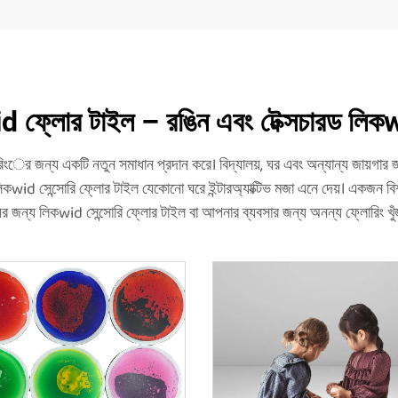
 ফ্লোর টাইল – রঙিন এবং টেক্সচারড লিকw
ংের জন্য একটি নতুন সমাধান প্রদান করে। বিদ্যালয়, ঘর এবং অন্যান্য জায়গার জ
িকwid সেন্সোরি ফ্লোর টাইল যেকোনো ঘরে ইন্টারঅ্যাক্টিভ মজা এনে দেয়। একজন বিশ্ব
ের জন্য লিকwid সেন্সোরি ফ্লোর টাইল বা আপনার ব্যবসার জন্য অনন্য ফ্লোরিং