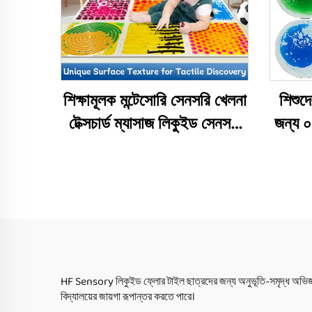
শিক্ষামূলক মন্টেসোরি সেনসরি খেলনা
শিশুদে
টেক্সচার্ড ম্যাসাজ লিকুইড সেনসরি
জন্য ০
ফ্লোর টাইল শিশুদের খেলার ম্যাট
পাজ
সেনসরি খেলনা অটিজম শিশুদের
ই
জন্য
HF Sensory লিকুইড ফ্লোর টাইল ছাত্রদের জন্য অনুভূতি-সমৃদ্ধ অভিজ্ঞ
বিদ্যালয়ের জায়গা রূপান্তর করতে পারে।