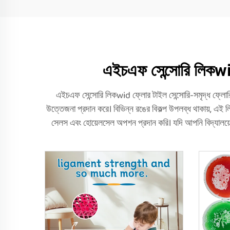
এইচএফ সেন্সোরি লিকwid
এইচএফ সেন্সোরি লিকwid ফ্লোর টাইল সেন্সোরি-সমৃদ্ধ ফ্লোরি
উত্তেজনা প্রদান করে। বিভিন্ন রঙের বিকল্প উপলব্ধ থাকায়, এই ল
সেলস এবং হোয়েলসেল অপশন প্রদান করি। যদি আপনি বিদ্যালয়