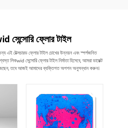
id সেন্সোরি ফ্লোর টাইল
ন্য এই টেক্সচারড ফ্লোর টাইল চোখের উন্নয়ন এবং স্পর্শজনিত
স্ত লিকwid সেন্সোরি ফ্লোর টাইল নির্মাতা হিসেবে, আমরা ডায়েক্ট
 খুঁজছেন, তবে আজই আমাদের ব্যক্তিগত অপশন অনুসন্ধান করুন।