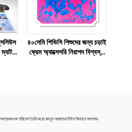
্‌সলিউস
৪০সেমি পিভিসি শিশুদের জন্য চড়াই
 ম্যাট
ফ্রেম অ্যাক্সেসরি নিরাপদ বিশ্বস্ত
যান্ডিং
এক্সট্রুশন খেলনা তরল ইনপুট
র জন্য
ফ্লোর টাইল ০-১৪ বছর বয়সী
ন্য আগ্রহজনক পরিবেশ তৈরি করে। জানুন আমাদের টাইল কিভাবে আপনার