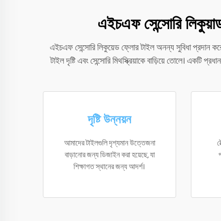
এইচএফ সেন্সোরি লিকুয়াড
এইচএফ সেন্সোরি লিকুয়েড ফ্লোর টাইল অনন্য সুবিধা প্রদান করে,
টাইল দৃষ্টি এবং সেন্সোরি মিথস্ক্রিয়াকে বাড়িয়ে তোলে। একটি প
দৃষ্টি উন্নয়ন
আমাদের টাইলগুলি দৃশ্যমান উত্তেজনা
ট
বাড়ানোর জন্য ডিজাইন করা হয়েছে, যা
প
শিক্ষাগত স্থানের জন্য আদর্শ।