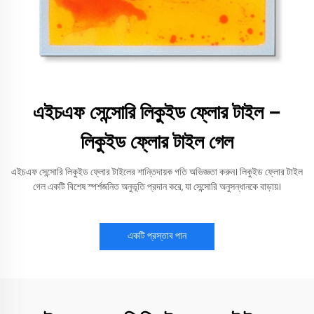
এইচএফ সেন্সোরি লিকুইড ফ্লোর টাইল –
লিকুইড ফ্লোর টাইল গেল
এইচএফ সেন্সোরি লিকুইড ফ্লোর টাইলের শান্তিদায়ক গতি অভিজ্ঞতা করুন। লিকুইড ফ্লোর টাইল
গেল একটি বিশেষ স্পর্শজনিত অনুভূতি প্রদান করে, যা সেন্সোরি অনুসন্ধানকে বাড়ায়।
একটি প্রস্তাব পান