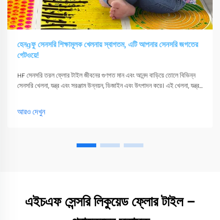
হেনɡফু সেনসরি শিক্ষামূলক খেলনায় স্বাগতম, এটি আপনার সেনসরি জগতের
গেটওয়ে!
HF সেনসরি তরল ফ্লোর টাইল জীবনের গুণগত মান এবং আনন্দ বাড়িয়ে তোলে বিভিন্ন
সেনসরি খেলনা, যন্ত্র এবং সরঞ্জাম উন্নয়ন, ডিজাইন এবং উৎপাদন করে। এই খেলনা, যন্ত্র
এবং সরঞ্জাম শুধুমাত্র তাদের সংবেদনশীলতা উত্তেজিত করতে পারে
আরও দেখুন
এইচএফ সেন্সরি লিকুয়েড ফ্লোর টাইল –