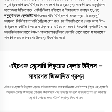
অণুমাত্রিক ছাপ এবং ভিত্তির নিচে তরল গতির মাধ্যমে দৃশ্য আকর্ষণ এবং অনুভূতিগত
উত্তেজনা মিশ্রিত করে। যেটি চিকিৎসা পরিবেশে বা শিক্ষার জন্য ব্যবহৃত হয়, এই
অনুভূতি তরল ফ্লোর টাইল
শিশুদের মোটর-ভিত্তিক গামে অংশগ্রহণের জন্য পূর্ণ
উপযুক্ত। ডিজিটাল ছাপগুলি বৈচিত্র্য যোগ করে এবং শীঘ্র শিখতে বা খেলার জন্য থিম-
ভিত্তিক জায়গা তৈরি করতে সাহায্য করে। এইচএফ সেনসরি লিকwid ফ্লোর টাইলসের
উপর নির্ভর করুন যাতে উচ্চ-গুণবত্তার অনুভূতিগত ফ্লোরিং পেতে পারেন যা মনোযোগ
আকর্ষণ করে এবং বিকাশের উদ্দেশ্যে উৎসাহিত করে।
এইচএফ সেন্সোরি লিকুয়েড ফ্লোর টাইলস –
সাধারণত জিজ্ঞাসিত প্রশ্ন
এইচএফ সেন্সোরি লিকুয়েড ফ্লোর টাইলস সম্পর্কে সাধারণ জিজ্ঞাসা এর উত্তর খুঁজুন। এই সেন্সোরি
লিকুয়েড ফ্লোর টাইলসের বৈশিষ্ট্য, উপকারিতা এবং ব্যবহার সম্পর্কে জানুন যাতে আপনি আপনার
সেন্সোরি স্পেসের জন্য সঠিক সিদ্ধান্ত নিতে পারেন।