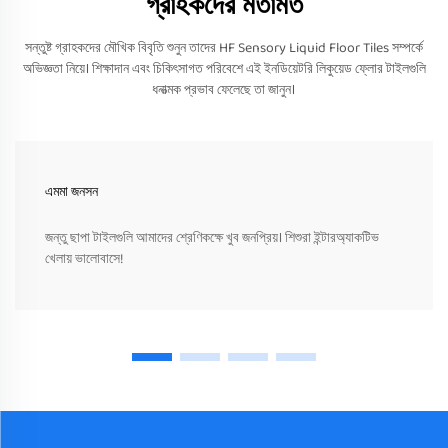
গ্রাহকদের মতামত
সন্তুষ্ট গ্রাহকদের মৌখিক বিবৃতি শুনুন তাদের HF Sensory Liquid Floor Tiles সম্পর্কে
অভিজ্ঞতা নিয়ে। শিক্ষাদান এবং চিকিৎসাগত পরিবেশে এই ইনডিয়েটরি লিকুয়েড ফ্লোর টাইলগুলি
ধনাত্মক প্রভাব ফেলেছে তা জানুন।
এমমা জনসন
জন্তু ছাপা টাইলগুলি আমাদের শ্রেণিকক্ষে খুব জনপ্রিয়। শিশুরা ইন্টারঅ্যাকটিভ
খেলায় ভালোবাসে!