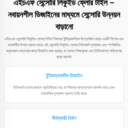
এইচএফ সেন্সোরি লিকুইড ফ্লোর টাইল –
নবায়নশীল ডিজাইনের মাধ্যমে সেন্সোরি উন্নয়ন
বাড়ানো
এইচএফ সেন্সোরি লিকুইড ফ্লোর টাইল শিশুদের ইন্দ্রিয়গুলিকে উত্তেজিত করার একটি বিশেষ এবং
আকর্ষণীয় উপায় প্রদান করে। এই সেন্সোরি লিকুইড ফ্লোর টাইলগুলি দৃশ্যমান এবং স্পর্শজনিত
অনুসন্ধান বাড়ানোর জন্য ডিজাইন করা হয়েছে, যা তাদের শিক্ষামূলক এবং চিকিৎসাগত পরিবেশের
জন্য আদর্শ।
ইন্টারঅ্যাকটিভ ডিজাইন
টাইলগুলি চাপের জবাবে প্রতিক্রিয়া দেয়, যা শিশুদের মনোযোগকে আকর্ষণ করে এমন
ডায়নামিক দৃশ্যমান প্রভাব তৈরি করে।
দীর্ঘস্থায়ী নির্মাণ