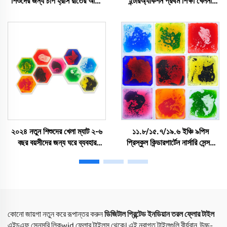
শিশুদের জন্য চাপ হ্রাস রাতের আলো
ইন্টারঅ্যাকশন প্রথম শিক্ষা খেলনা
একুশীয়ান গোলাকার সেনসরি তরল
কুইকস্যান্ড গোল্ডেড সেনসরি তরল
ফ্লোর টাইল
ফ্লোর টাইলস শিশুদের জন্য স্কুয়িজ
খেলনা
২০২৪ নতুন শিশুদের খেলা ম্যাট ২-৬
১১.৮/১৫.৭/১৯.৬ ইঞ্চি ৯পিস
বছর বয়সীদের জন্য ঘরে ব্যবহার
প্রিস্কুল কিন্ডারগার্টেন নার্সারি সেন্সরি
সেন্সোরি লিকুয়াড ফ্লোর টাইলস শিক্ষা
ফ্লোর ম্যাট কিডস নন-স্লিপ সেন্সরি
এবং চাপ মোচনের জন্য
ম্যাটস লিকুইড ফ্লোর টাইলস সেট
কোনো জায়গা নতুন করে রূপান্তর করুন
ডিজিটাল প্রিন্টেড ইনডিয়ান তরল ফ্লোর টাইল
এইচএফ সেনসরি লিকwid ফ্লোর টাইলস থেকে। এই নবাগত টাইলগুলি বীর্যবান, উচ্চ-