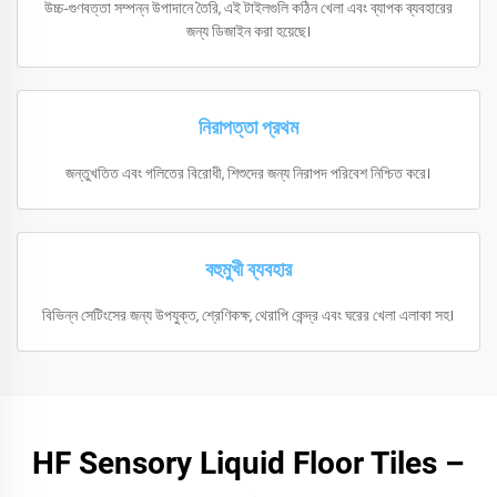
উচ্চ-গুণবত্তা সম্পন্ন উপাদানে তৈরি, এই টাইলগুলি কঠিন খেলা এবং ব্যাপক ব্যবহারের
জন্য ডিজাইন করা হয়েছে।
নিরাপত্তা প্রথম
জন্তুখতিত এবং গলিতের বিরোধী, শিশুদের জন্য নিরাপদ পরিবেশ নিশ্চিত করে।
বহুমুখী ব্যবহার
বিভিন্ন সেটিংসের জন্য উপযুক্ত, শ্রেণিকক্ষ, থেরাপি কেন্দ্র এবং ঘরের খেলা এলাকা সহ।
HF Sensory Liquid Floor Tiles –