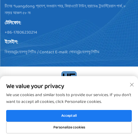
চীনের গuangdong প্রদেশ, দংগুয়ান শহর, কিয়াওতৌ টাউন, হুয়াডেঙ ইন্ডাস্ট্রিয়াল পার্ক, ৮
নম্বর আঞ্চল ৫৮ নং
টেলিফোন:
+86-17806230214
ইমেইল:
বিক্রয়@হেনগফু.লিটিড
/ Contact E-maill:
সোডা@হেনগফু.লিটিড
We value your privacy
কপিরাইট © 2024, ডংগুয়ান হেন্গফু প্লাস্টিক প্রোডাক্টস কো., লিমিটেড। সব অধিকার
We use cookies and similar tools to provide our services. If you don't
সংরক্ষিত
গোপনীয়তা নীতি
want to accept all cookies, click Personalize cookies.
Accept all
Personalize cookies
প্রথম পাতা
পণ্যসমূহ
ই-মেইল
টেলিফোন