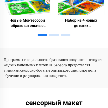
Новые Монтессори
Набор из 4 новых
образовательные
детских
жидкие плитки для пола
образовательных
сенсорные игрушечные
игрушек текущих
подкладки для лечения
жидких животных
аутизма премиальные
печатные детские
сжатые игрушки для
игровые коврики
детей
детские жидкие плитки
Программы специального образования получают выгоду от
жидких напольных плиток HF Sensory, предоставляя
ученикам сенсорно-богатые опыты, которые помогают в
обучении и регулировании поведения.
сенсорный макет