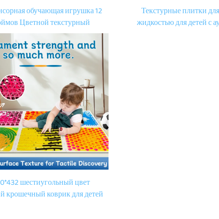
нсорная обучающая игрушка 12
Текстурные плитки для
ймов Цветной текстурный
жидкостью для детей с а
дкий напольный коврик 3D
развивающие тактильные 
орные напольные плитки для
массажный пазл-коврик с 
игры Дети с аутизмом
развития тактильных н
коврик с лавой для 
0*432 шестиугольный цвет
й крошечный коврик для детей
лу сенсорный коврик с жидким
етным кирпичом сенсорный