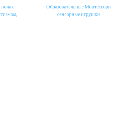
 пола с
Образовательные Монтессори
утизмом,
сенсорные игрушки
ощущения,
текстурированный массаж жидкость
гелем для
сенсорные напольные плитки детская
авыков,
игра коврик сенсорные игрушки для
игр
детей с аутизмом