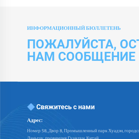
ИНФОРМАЦИОННЫЙ БЮЛЛЕТЕНЬ
ПОЖАЛУЙСТА, ОС
НАМ СООБЩЕНИЕ
Свяжитесь с нами
Адрес:
Номер 58, Двор 8, Промышленный парк Хуадэн, городск
Даньгоу, провинция Гуандун, Китай