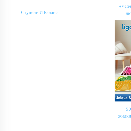
HF Се
Ступени И Баланс
дю
жи
Сенс
50
жидки
на по
цв