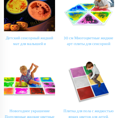
Детский сенсорный жидкий
30 см Многоцветные жидкие
мат для малышей и
арт-плиты для сенсорной
дошкольников 5-7 лет.
комнаты, коврик для детской
Визуальное восприятие
игры с декоративным
потока, снятие стресса,
покрытием для дома, коврик
игрушка для сжатия
для игровой комнаты для
детей с аутизмом
Новогоднее украшение
Плитка для пола с жидкостью
Популярные жидкие цветные
ярких цветов для детей,