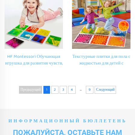
Рефлексотерапевтический
головоломка для развития
коврик для ног для детей с
тактильных ощущений
аутизмом
HF Montessori Обучающая
Текстурные плитки для пола с
игрушка для развития чувств,
жидкостью для детей с
тактильные мешочки с
аутизмом, развивающие
блестками, фигурки для
тактильные ощущения,
тактильного восприятия,
массажный пазл-коврик с
настраиваемые мягкие
гелем для развития
...
Предыдущий
1
2
3
4
9
Следующий
игрушки для сжатия, игрушки
тактильных навыков, коврик с
для детей 3D Soft PVC
лавой для игр
ИНФОРМАЦИОННЫЙ БЮЛЛЕТЕНЬ
ПОЖАЛУЙСТА, ОСТАВЬТЕ НАМ