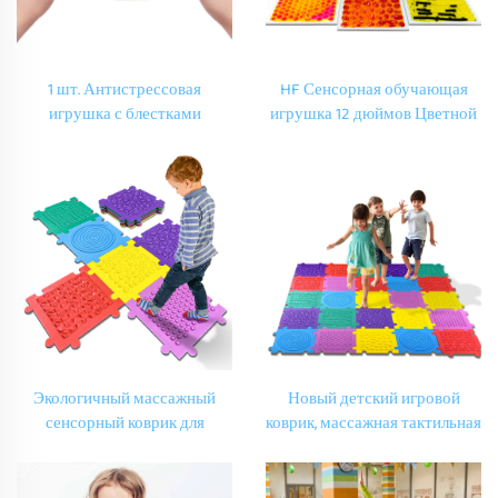
1 шт. Антистрессовая
HF Сенсорная обучающая
игрушка с блестками
игрушка 12 дюймов Цветной
Сенсорная игрушка Мягкие
текстурный жидкий
обучающие мешочки на заказ
напольный коврик 3D
Жидкие мягкие игрушки для
Сенсорные напольные плитки
детей с аутизмом
для игры Дети с аутизмом
Экологичный массажный
Новый детский игровой
сенсорный коврик для
коврик, массажная тактильная
ползания детей Детская
подушка, мягкий
игровая комната EVA
пеноматериал EVA для
сенсорные плитки
детских шагов и сжатия,