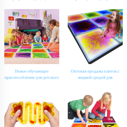
кирпичи Сенсорные
тактильная плитка для пола
обучающие игрушки для
на праздник Рождества,
детского сада
виниловые напольные плитки
Мультимедийная комната Зал
для дома
танцев
Новое обучающее
Оптовая продажа плиток с
приспособление для детского
жидкой средой для
сада, цветной ковер из винила
улучшения зрения, LED-
для детской игры с гелевым
плитки для развития
наполнителем, 3D тактильная
зрительного восприятия для
плитка для детей с аутизмом
детей с аутизмом,
Образовательные
преимущества тактильных
плиток