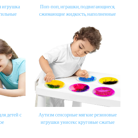
я игрушка
Поп-поп, играшки, подвигающиеся,
ктильные
сжимающие жидкость, наполненные
гурки для
сенсорным гелем, игрушка,
тия,
сенсорный опыт, комната, сенсорные
рушки для
игрушки для детей с аутизмом.
й 3D Soft
ля детей с
Аутизм сенсорные мягкие резиновые
ое
игрушки унисекс круговые сжатые
и кальмар
игрушки для детей с аутизмом от 5 до
езиновые
7 лет