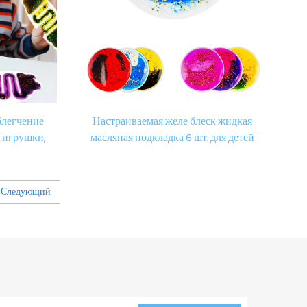
блегчение
Настраиваемая желе блеск жидкая
е игрушки,
масляная подкладка 6 шт. для детей
аутизмом,
гель сенсорные формы игрушки
я детей.
трепетность тревога стресс
облегчение для аутизма
Следующий