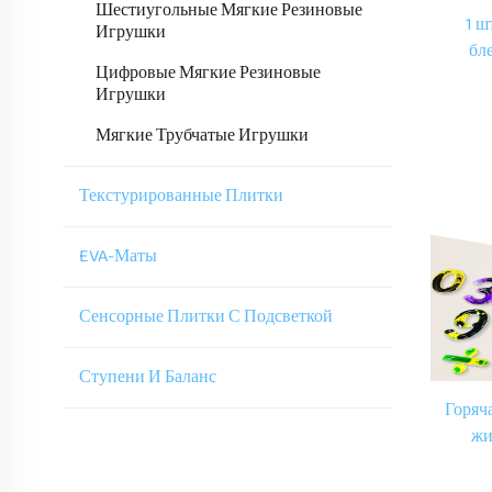
Шестиугольные Мягкие Резиновые
1 ш
Игрушки
бл
Цифровые Мягкие Резиновые
Мягки
Игрушки
Жидки
Мягкие Трубчатые Игрушки
Текстурированные Плитки
EVA-Маты
Сенсорные Плитки С Подсветкой
Ступени И Баланс
Горяч
жи
ран
детей 