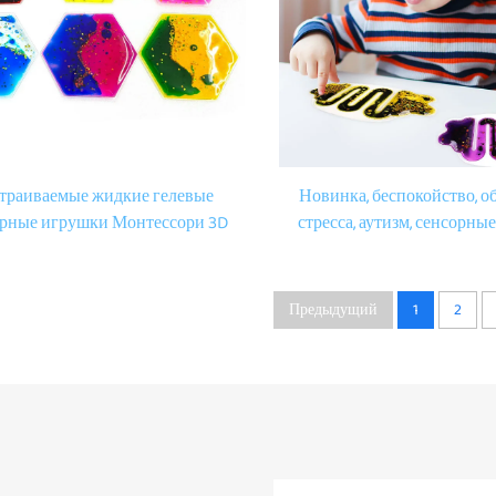
траиваемые жидкие гелевые
Новинка, беспокойство, о
орные игрушки Монтессори 3D
стресса, аутизм, сенсорны
 гелевые игрушки для детей с
менее 2 долларов, дети с 
аутизмом
сытые трубы, игрушка дл
Предыдущий
1
2