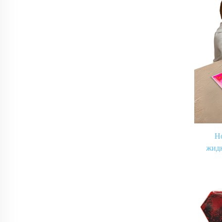
Н
жидк
гел
комн
иг