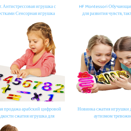
т. Антистрессовая игрушка с
HF Montessori Обучающа
естками Сенсорная игрушка
для развития чувств, та
е обучающие мешочки на заказ
мешочки с блестками, фи
е мягкие игрушки для детей с
тактильного восприя
аутизмом
настраиваемые мягкие иг
сжатия, игрушки для дете
PVC
ая продажа арабский цифровой
Новинка сжатия игрушки д
дкости сжатия игрушка для
аутизмом тревожн
него детства образования для
декомпрессионные игрушк
с аутизмом в возрасте от 2 до 5
трубки дизайн мягкие р