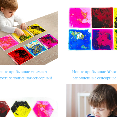
лет
игрушки
овые прибывшие сжимают
Новые прибывшие 3D ж
ость заполненная сенсорный
заполненные сенсорные
ь игрушка детская сенсорная
прокладки дошколь
ата тпу тактильные сенсорные
образовательные ТПУ та
рушки для детей с аутизмом
сенсорные игрушки для 
аутизмом