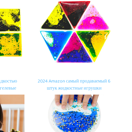
идкостью
2024 Amazon самый продаваемый 6
 гелевые
штук жидкостные игрушки
ные
многоцветные 3D складывающиеся
ктильные
игрушки для аутичных беспокойных
детей с
детей