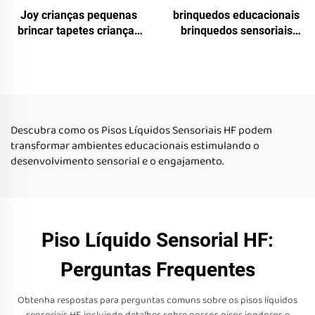
Joy crianças pequenas
brinquedos educacionais
brincar tapetes crianças
brinquedos sensoriais
brinquedos educacionais
azulejos sensoriais
3d piso de PVC líquido
líquidos brinquedos
sensorial azulejos líquidos
sensoriais para crianças
autistas azulejos líquidos
para piso
Descubra como os Pisos Líquidos Sensoriais HF podem
transformar ambientes educacionais estimulando o
desenvolvimento sensorial e o engajamento.
Piso Líquido Sensorial HF:
Perguntas Frequentes
Obtenha respostas para perguntas comuns sobre os pisos líquidos