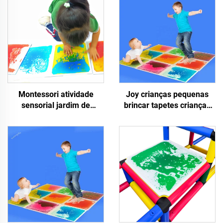
Montessori atividade
Joy crianças pequenas
sensorial jardim de
brincar tapetes crianças
infância piso de quebra-
brinquedos educacionais
cabeça crianças tapetes
3d piso de PVC líquido
de brincar não tóxicos
sensorial azulejos líquidos
azulejos sensoriais
líquidos