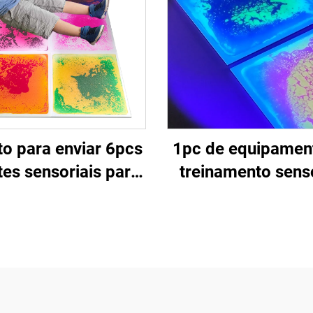
to para enviar 6pcs
1pc de equipamen
tes sensoriais para
treinamento senso
essori educacional
brinquedos de alív
ianças brinquedo
stress UV líqui
ívio da ansiedade
sensorial tapete d
ulejos sensoriais
brinquedos sensor
líquidos
para crianças 
necessidades espe