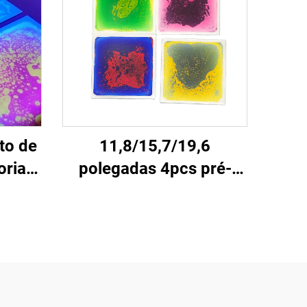
to de
11,8/15,7/19,6
rial
polegadas 4pcs pré-
io de
escola jardim de
do
infância piso sensorial
e chão
estofado crianças não
iais
escorregadio tapetes
com
sensoriais azulejos
ciais
líquidos de piso