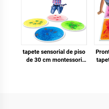
tapete sensorial de piso
Pron
de 30 cm montessori
tape
para brinquedos
Mont
educativos infantis uv
cr
azulejos de piso líquidos
al
sensoriais reflexivos
az
para brinquedos de
fidgets