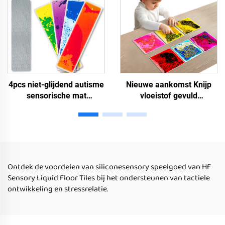
kinderen
4pcs niet-glijdend autisme
Nieuwe aankomst Knijp
sensorische mat
vloeistof gevuld
Montessori sensorisch
sensorisch gel speelgoed
speelgoed educatief
sensorische kamer voor
vloeibare trapmat
kinderen TPU tactiel
sensorisch speelgoed voor
sensorisch speelgoed voor
autistische kinderen
autistische kinderen
Ontdek de voordelen van siliconesensory speelgoed van HF
Sensory Liquid Floor Tiles bij het ondersteunen van tactiele
ontwikkeling en stressrelatie.