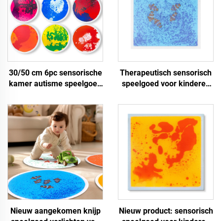
30/50 cm 6pc sensorische
Therapeutisch sensorisch
kamer autisme speelgoed
speelgoed voor kinderen
therapie ronde kinderen
met autisme, vloertegels,
sensorische speelmat
puzzel speelgoed voor
kleuterschool dynamische
kinderen, sensorisch
ronde vloer tegels set
speelgoed voor autisten
Nieuw aangekomen knijp
Nieuw product: sensorisch