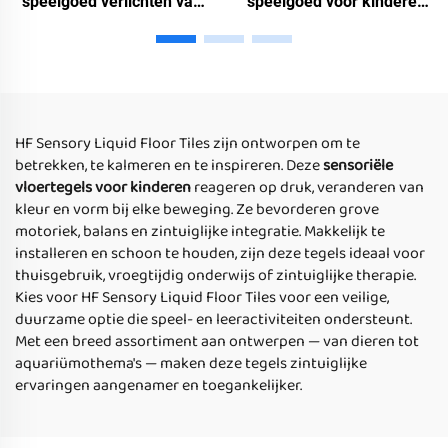
speelgoed verlichten van
speelgoed voor kinderen
stress voor speciale
met autisme, puzzel
kinderen nachtlicht
speelgoed voor kinderen,
aquarium ronde
lichtgevende vierkant
sensorieke vloer tegels
vloer tegels
vloeistof
HF Sensory Liquid Floor Tiles zijn ontworpen om te
betrekken, te kalmeren en te inspireren. Deze
sensoriële
vloertegels voor kinderen
reageren op druk, veranderen van
kleur en vorm bij elke beweging. Ze bevorderen grove
motoriek, balans en zintuiglijke integratie. Makkelijk te
installeren en schoon te houden, zijn deze tegels ideaal voor
thuisgebruik, vroegtijdig onderwijs of zintuiglijke therapie.
Kies voor HF Sensory Liquid Floor Tiles voor een veilige,
duurzame optie die speel- en leeractiviteiten ondersteunt.
Met een breed assortiment aan ontwerpen — van dieren tot
aquariümothema's — maken deze tegels zintuiglijke
ervaringen aangenamer en toegankelijker.