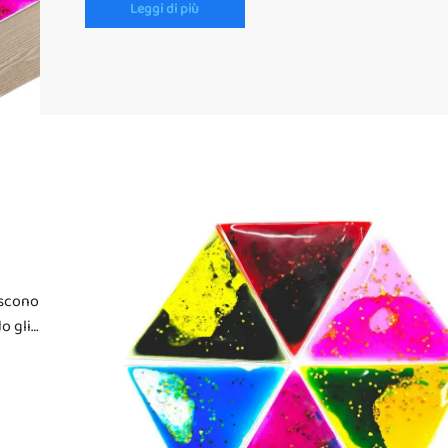
divertente.
Leggi di più
iscono
o gli