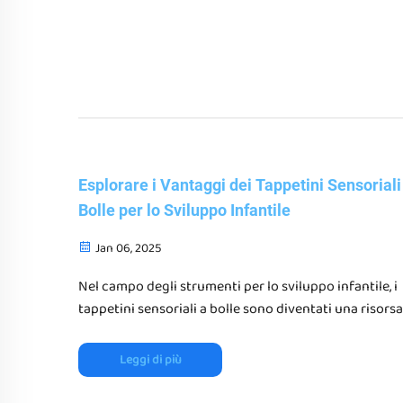
Esplorare i Vantaggi dei Tappetini Sensoriali
Bolle per lo Sviluppo Infantile
Jan 06, 2025
Nel campo degli strumenti per lo sviluppo infantile, i
tappetini sensoriali a bolle sono diventati una risorsa
essenziale per migliorare le esperienze sensoriali. Qu
tappetini offrono non solo un ambiente di gioco
Leggi di più
divertente, ma servono anche come un elemento chi
nella terapia e nell'educazione dello sviluppo...