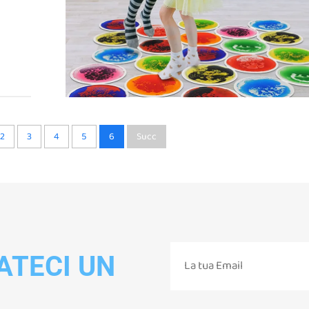
2
3
4
5
6
Succ
ATECI UN