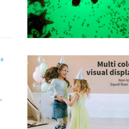
 a
esti
ave