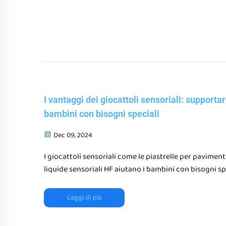
I vantaggi dei giocattoli sensoriali: supportar
bambini con bisogni speciali
Dec 09, 2024
I giocattoli sensoriali come le piastrelle per paviment
liquide sensoriali HF aiutano i bambini con bisogni sp
a migliorare la concentrazione, le capacità motorie e 
regolazione emotiva
Leggi di più