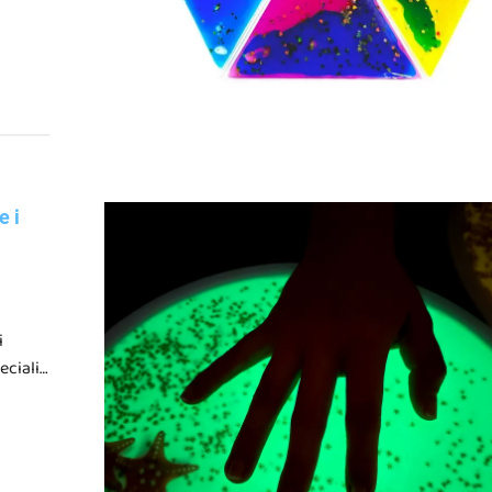
e i
i
eciali
la