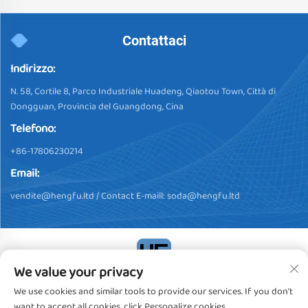
Contattaci
Indirizzo:
N. 58, Cortile 8, Parco Industriale Huadeng, Qiaotou Town, Città di
Dongguan, Provincia del Guangdong, Cina
Telefono:
+86-17806230214
Email:
vendite@hengfu.ltd
/ Contact E-maill:
soda@hengfu.ltd
We value your privacy
Copyright © 2024, Dongguan Hengfu Plastic Products Co., Ltd.
We use cookies and similar tools to provide our services. If you don't
Tutti i diritti riservati
Informativa sulla privacy
want to accept all cookies, click Personalize cookies.