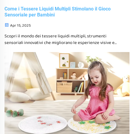
Come i Tessere Liquidi Multipli Stimolano il Gioco
Sensoriale per Bambini
Apr 15, 2025
Scopri il mondo dei tessere liquidi multipli, strumenti
sensoriali innovativi che migliorano le esperienze visive e
tattili dei bambini, promuovono lo sviluppo cognitivo e
supportano i bambini con disturbi del processing sensoriale.
Esplora i loro benefici terapeutici, la versatilità e le
caratteristiche di sicurezza negli ambienti di gioco sensoriale.