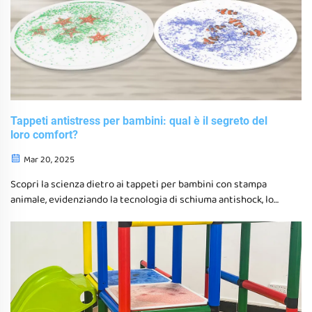
Tappeti antistress per bambini: qual è il segreto del
loro comfort?
Mar 20, 2025
Scopri la scienza dietro ai tappeti per bambini con stampa
animale, evidenziando la tecnologia di schiuma antishock, lo
spessore ottimale per il supporto articolare, le superfici
texturizzate per la stimolazione sensoriale e le
caratteristiche fondamentali non tossiche per garantire un
ambiente di gioco sicuro. Impara sui disegni adatti ai sensi per
l'autismo, promuovendo movimenti attivi e mantenendo
l'igiene con questi tappeti innovativi.