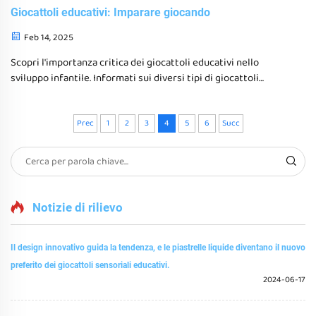
Giocattoli educativi: Imparare giocando
Feb 14, 2025
Scopri l'importanza critica dei giocattoli educativi nello
sviluppo infantile. Informati sui diversi tipi di giocattoli
educativi che promuovono la creatività, le abilità cognitive e
l'interazione sociale, e esplora le tendenze che plasmano il
futuro del gioco educativo.
Prec
1
2
3
4
5
6
Succ
Notizie di rilievo
Il design innovativo guida la tendenza, e le piastrelle liquide diventano il nuovo
preferito dei giocattoli sensoriali educativi.
2024-06-17