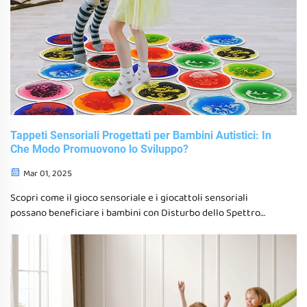
Tappeti Sensoriali Progettati per Bambini Autistici: In
Che Modo Promuovono lo Sviluppo?
Mar 01, 2025
Scopri come il gioco sensoriale e i giocattoli sensoriali
possano beneficiare i bambini con Disturbo dello Spettro
Autistico (DSA) migliorando la regolazione emotiva, le abilità
motorie e l' coinvolgimento cognitivo. Esplora le
caratteristiche principali dei tappeti sensoriali e come
possano creare un ambiente rilassante per i bambini autistici.